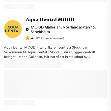
kommer vi annars att debitera dig enligt rådande taxa. Detta för
och kunna genomgå nödvändiga tandvårdsbehandlingar. Vi kan
att vi i så stor utsträckning som möjligt ska hinna erbjuda tiden
erbjuda dig tandvård under narkos Vi på Aqua Dental
till någon annan som är i akut behov av hjälp. Varmt välkommen
Narkosklinik på Kungsholmen erbjuder tandvård under narkos
hälsar Aqua Dental, tandläkare på Kungsholmen.
för dig som känner ett stort obehag eller lider av fobi för
Aqua Dental MOOD
tandvården. Under narkos kan våra tandläkare genomföra alla
typer av behandlingar, allt från allmäntandvård och lagning av
MOOD Gallerian, Norrlandsgatan 13,
hål till större ingrepp som tandimplantat eller extraktion av
Stockholm
tänder. En narkosbehandling hos oss på Narkoskliniken på
4.8
(1114 recensioner)
Kungsholmen i Stockholm är densamma som på sjukhus. Det är
en läkare som är specialiserad inom anestesi som ansvarar för
Aqua Dental MOOD – tandläkare i centrala Stockholm
narkosen. Vi erbjuder även lustgas Om narkos inte anses
Välkommen till Aqua Dental i Mood. Kliniken ligger centralt
nödvändigt kan vi erbjuda att utföra behandlingen under
beläget i Mood Gallerian. Här har vi ett brett utbud av
lustgas. Detta hjälpmedel har använts inom tandvården i mer än
tandvårdsbehandlingar och erbjuder allt från allmäntandvård till
25 år och verkar lugnande och ångestdämpande. För att
avancerade estetiska behandlingar och omfattande
ytterligare kunna underlätta för våra patienter erbjuder vi även
specialisttandvård. Vi skräddarsyr behandlingarna så att de
laserbehandling på Narkoskliniken. Det betyder att du kan laga
passar patientens behov. En kombination av välbeprövade
hål i tänderna med hjälp av laser och på så sätt slipper du ljud
metoder, tandläkarnas kunskap och erfarenhet, den senaste
och vibrationer från borren. Laserbehandling kan vara hjälpsamt
tekniken och ett personligt bemötande gör att vi alltid kan
vid lagning av hål, behandling av djupa tandköttsfickor samt
leverera tandvård av högsta kvalitet. Om vi kan få fler personer
förberedelser inför rotfyllningar. Uteblivet besök Om du uteblir
att prioritera sin tandhälsa och gå på årliga kontroller hos
eller inte informerar oss om återbud minst 24 timmar innan ditt
tandvården kan eventuella besvär både upptäckas och åtgärdas
besök kommer vi att debitera dig enligt rådande taxa. Detta för
i tid. Som tandvårdskedja har Aqua Dental tagit flera stora kliv
att vi i så stor utsträckning som möjligt ska hinna erbjuda tiden
mot att tillgängliggöra tandvården. Exempelvis har vi öppet 365