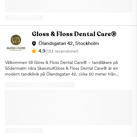
tandvård och tandlossning. Här kan du boka konsultationer
inom våra specialistområden som ett första möte för att få svar
på dina frågor om våra olika typer av behandlingar. Vi erbjuder
även våra patienter i Vasastan allmäntandvård. För att undvika
större problem och säkerställa en bra munhälsa är det viktigt
med regelbundna besök hos tandläkare och tandhygienist. Vårt
Gloss & Floss Dental Care®
fokus ligger på kvalitet oavsett vad för typ av tandvård som våra
patienter är i behov av. Samtliga behandlingar, allt från en vanlig
Ölandsgatan 42, Stockholm
undersökning till de större behandlingarna, utförs av vår duktiga
4.9
(133 recensioner)
personal med lång erfarenhet och med hjälp av ny modern
teknik. Om du uteblir eller inte informerar oss om återbud minst
Välkommen till Gloss & Floss Dental Care® – tandläkare på
24 timmar innan ditt besök kommer vi annars att debitera dig
Södermalm nära SkanstullGloss & Floss Dental Care® är en
enligt rådande taxa. Detta för att vi i så stor utsträckning som
modern tandklinik på Ölandsgatan 42, cirka 50 meter från
möjligt ska hinna erbjuda tiden till någon annan som är i akut
Skanstulls tunnelbana. Vi erbjuder trygg, noggrann och
behov av hjälp. Varmt välkommen till Aqua Dental, din
personlig tandvård i en lugn Dental SPA-miljö där bemötande,
tandläkare i Vasastan
tydlig information och långsiktig munhälsa står i centrum.Hos
oss kan du boka både akuta och planerade besök – från
tandundersökning, tandhygienistbehandling och AirFlow till
estetisk tandvård, Invisalign®, tandimplantat, oral kirurgi,
protetik, bettrehabilitering och second opinion.Varför välja Gloss
& Floss Dental Care®?· Trygg tandvård på Södermalm –
lättillgängligt nära Skanstull med smidig onlinebokning.· Högt
patientförtroende – många patienter lyfter särskilt fram