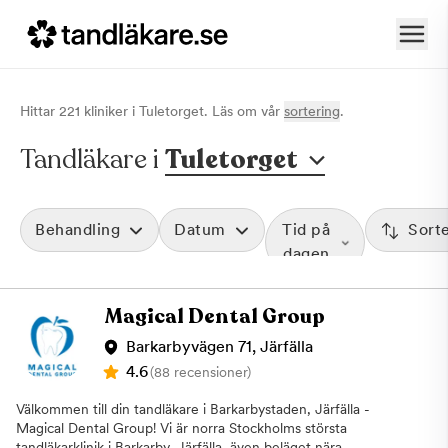
Hittar
221
klinik
er
i
Tuletorget
. Läs om vår
sortering
.
Tandläkare i
Tuletorget
Behandling
Datum
Tid på
Sort
dagen
Magical Dental Group
Barkarbyvägen 71, Järfälla
4.6
(88 recensioner)
Välkommen till din tandläkare i Barkarbystaden, Järfälla -
Magical Dental Group! Vi är norra Stockholms största
tandläkarklinik i Barkarby, Järfälla, även beläget nära