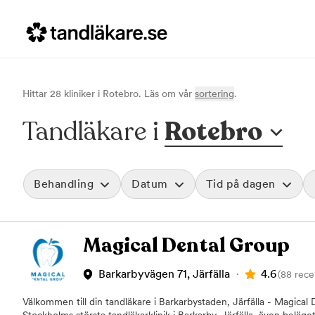
Hittar
28
klinik
er
i
Rotebro
. Läs om vår
sortering
.
Tandläkare i
Rotebro
Behandling
Datum
Tid på dagen
Akut tandvård
Morgon
Magical Dental Group
Vid värk, olyckor och akuta besvär
Före klockan 09
Rensa
Basundersökning
Förmiddag
Grundlig kontroll av tänder och tandkött
Klockan 09:00 - 
4.6
Barkarbyvägen 71, Järfälla
(88 rece
Hygienistbehandling
Eftermiddag
Professionell rengöring och puts
Klockan 12:00 - 1
Välkommen till din tandläkare i Barkarbystaden, Järfälla - Magical 