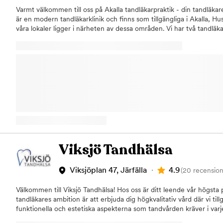
Varmt välkommen till oss på Akalla tandläkarpraktik - din tandläkare
är en modern tandläkarklinik och finns som tillgängliga i Akalla, Hu
våra lokaler ligger i närheten av dessa områden. Vi har två tandläk
har mer än 20 års erfarenhet och en bred kompetens inom allmänt
och stora bettrekonstruktioner. För oss är det viktigt med god kva
Akalla tandläkarpraktik i Kista utför behandlingar som:Undersökni
lagningarRotbehandlingarTandimplantatInvisalignTandblekningSka
och snarkskenaTandlossningAkuttider Invisalign, osynlig tandregle
avtagbara, nästan osynliga tandregleringsskenor, invisalign, som ge
månader. Fördelen med invisalign är att den specialanpassas och k
Vi utför fullständiga implantantbehandlingar, både för del och helt
tandvårdsrädsla? Vi tar gärna emot dig som är tandvårdsrädd. Våra
tandhygienister har stor erfarenhet inom området och ser till att 
tryggt. Vårt mål är att din upplevelse blir så behaglig som möjligt.
tandläkarklinik på Sibeliusgången 22 i Akalla, Kista kan oftast ta e
Viksjö Tandhälsa
eller har fått en skada på tanden, med kort varsel. Vi finns i Akall
kommunikationsmöjligheter och är anslutna till Försäkringskassan. 
4.9
Viksjöplan 47, Järfälla
(20 recension
fram emot att hjälpa dig!
Välkommen till Viksjö Tandhälsa! Hos oss är ditt leende vår högsta p
tandläkares ambition är att erbjuda dig högkvalitativ vård där vi ti
funktionella och estetiska aspekterna som tandvården kräver i varje 
kombinerad erfarenhet av tandvårdens alla delar, från basal oral hy