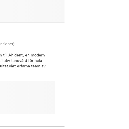
ensioner)
 till Ahident, en modern
litativ tandvård för hela
ultat.Vårt erfarna team av
te tekniken för att ge dig en
dersökning eller mer avancerad
e tandvårdEstetisk tandvård
andvård med korta
 Järfälla med centralt läge
öts du av ett varmt bemötande
andling efter dina behov. Varför
hela familjenTidsbokning online
ing Boka tid redan idag och