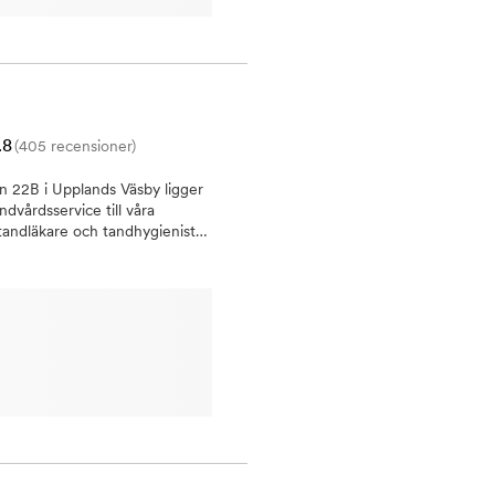
.8
(405 recensioner)
n 22B i Upplands Väsby ligger
ndvårdsservice till våra
tandläkare och tandhygienister.
e behandlingar:Allmäntandvård:
 för att hjälpa till att
t för att ersätta saknade
äkare har gedigen kunskap och
ndsextraktioner och behandling
andvårdstjänster, inklusive
uppnå det leende du alltid har
 hand om dina barns tandhälsa
lappnade för
inför tandvårdsbesök. Vi
t känna dig mer bekväm och
ta möjliga tandvård. Vi ser fram