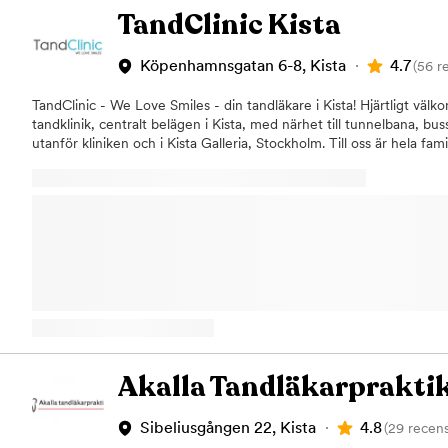
TandClinic Kista
4.7
Köpenhamnsgatan 6-8, Kista
(56 r
TandClinic - We Love Smiles - din tandläkare i Kista! Hjärtligt väl
tandklinik, centralt belägen i Kista, med närhet till tunnelbana, bu
utanför kliniken och i Kista Galleria, Stockholm. Till oss är hela fa
TandClinic i Kista erbjuder:Allmäntandvård för både vuxna och ba
tandvårdEstetisk tandvårdAmalgamsaneringImplantat Våra duktig
tandläkare, tandhygienister och tandsköterskor ser till att behandla
professionellt och vänligt sätt i en lugn, trygg och stressfri miljö. Vå
toppmodernt utrustad. Vi utför alltifrån enkla undersökningar till sp
Implantatkirurgi Implantatkirurgin görs med marknadens bästa imp
erbjuder till ett lågt pris. Du är välkommen på en kostnadsfri implan
helt digitaliserad och vi utför Panorama-röntgen, CBCT och 3D vid
behandlingar för att få en mer specifik och detaljerad bild och h
och käke. Är du intresserad av vackra fasader för att förbättra est
där lilla extra är du välkommen på en kostnadsfri konsultation. Hos 
högkvalitativ tandvård med inriktning på frisk mun till ett lågt pris.
Akalla Tandläkarprakti
till dig innan behandlingen och vi är anslutna till Försäkringskassan
delbetalning upp till ett år. Vid uteblivet besök alt sen avbokning 
4.8
Sibeliusgången 22, Kista
(29 recens
tandvårdstaxa. ( ca 400kr). OBS: Vid akut behov under helger och kvä
gärna. Varmt välkommen till oss!