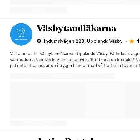
Väsbytandläkarna
4
Industrivägen 22B, Upplands Väsby
Välkommen till Väsbytandläkarna i Upplands Väsby! På Industriväge
vår moderna tandklinik. Vi är stolta över att erbjuda en komplett ta
patienter. Hos oss är du i trygga händer med vårt erfarna team av 
Vårt erfarna team av tandläkare och tandhygienister utför följand
Vi utför grundliga tandundersökningar, tandrengöringar och fyllningar
bibehålla en god munhälsa.Tandimplantat: Vi erbjuder tandimplanta
tänder på ett naturligt och permanent sätt.Käkkirurgi: Våra tandl
erfarenhet inom käkkirurgi, inklusive tandutdragningar, visdomsta
av käkledsproblem.Estetisk tandvård: Vi erbjuder en rad estetiska t
tandblekning, tandställningar och tandbroar, för att hjälpa dig att 
önskat.Barn- och ungdomstandvård: Vi är specialiserade på att ta
och vi gör allt vi kan för att göra tandvårdsbesöken roliga och avs
dem.Tandvårdsrädsla: Vi förstår att många människor upplever oro 
erbjuder därför en lugn och avslappnad miljö för att hjälpa dig at
trygg. Besök vår tandläkarklinik i Upplands Väsby för att få den bäs