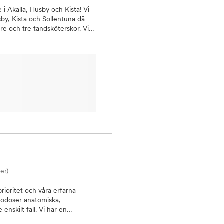
 i Akalla, Husby och Kista! Vi
sby, Kista och Sollentuna då
are och tre tandsköterskor. Vi
andvård, estetisk tandvård
litet och ett bra bemötande.
ngar och
lfasaderKronor/broarBettskena
ringsskena Vi erbjuder även
r resultat efter bara 3
änns slät och bekväm att bära.
 tandlösa patienter. Har du
 tandläkare och
du tas om hand, lugnt och
 Behöver du en akuttid? Vår
mot dig, som lider av tandvärk
a med goda
Välkommen att boka tid, vi ser
er)
rioritet och våra erfarna
llgodoser anatomiska,
enskilt fall. Vi har en
gien till implantatbehandling.