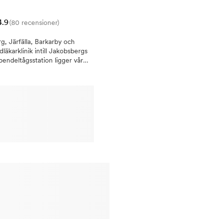
nar.
4.9
(80 recensioner)
g, Järfälla, Barkarby och
äkarklinik intill Jakobsbergs
pendeltågsstation ligger vår
älkomnas hela familjen. Vi
som tandvärk eller
lning, när tandens nerver blivit
tällning). Just nu erbjuder vi
ning, vi gör missfärgade och
ivit så pass skadad att en
lningUndersökningar Vi erbjuder
ehov, implantatbehandlingar
am emot att hjälpa dig med din
o eller obehag inför ett
rfarenhet med att ta hand om
ionellt bemötande. Genom att vi
t bli av med din
Du är varmt välkommen till oss
er frame mot att hjälpa dig. 3
are i Jakobsberg, Barkarby,