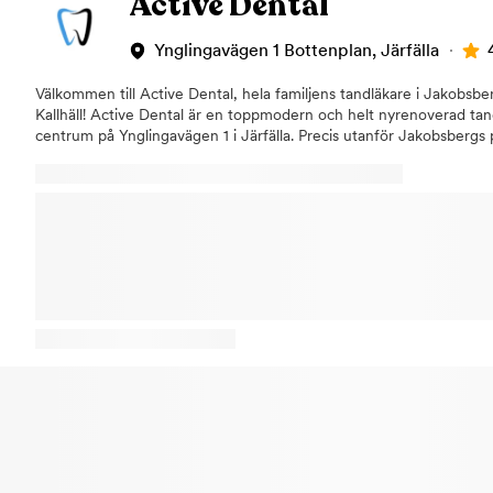
Active Dental
emot att ta hand om din tandhälsa och ge dig det leende du förtjä
Ynglingavägen 1 Bottenplan, Järfälla
Välkommen till Active Dental, hela familjens tandläkare i Jakobsber
Kallhäll! Active Dental är en toppmodern och helt nyrenoverad tandl
centrum på Ynglingavägen 1 i Järfälla. Precis utanför Jakobsbergs 
trivsamma klinik med den senaste utrustningen och tekniken. Här v
erbjuder behandlingar som:Akut tandvård, vid akuta tandproblem 
tandskadorTandimplantat, vid förlust av en eller flera tänder Rotfyl
infekterade eller blottlagdaTandreglering, (Invisalign – osynlig tands
kostnadsfri konsultation samt 15% rabatt på tandreglering.Tandblek
gula tänder till vita tänderKronor och broar, när en tand som har bl
vanlig fyllning inte bedöms som tillräckligt hållbarLagning och fyl
allmäntandvård för vuxna och barn med specialistkompetens vid b
och estetisk tandvård. Vi prioriterar ditt välbefinnande och ser fr
tandvård. Har du tandvårdsrädsla? Det är inte ovanligt att känna or
tandläkarbesök. Vi på Active Dental i Jakobsberg har många års e
tandvårdsrädda. Hos oss får du ett tryggt, personligt och profess
genomför ett samtal i en lugn och hemtrevlig miljö hjälper vi dig at
tandvårdsrädsla. Alla behandlingar genomförs helt på dina villkor. 
på Active Dental på Ynglingavägen 1 BV i Jakobsberg, Järfälla. Vi s
timmars fri parkering i parkeringshuset dessutom! Vi är din tandläk
Kallhäll, Viksjö, Kungsängen, Bro, Hässelby, Vällingby, Järfälla.