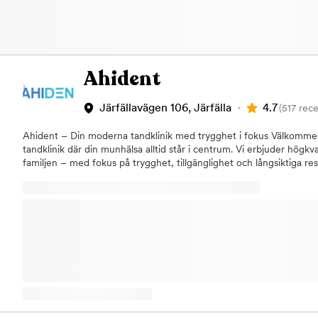
Ahident
4.7
Järfällavägen 106, Järfälla
(517 rec
Ahident – Din moderna tandklinik med trygghet i fokus Välkommen
tandklinik där din munhälsa alltid står i centrum. Vi erbjuder högkva
familjen – med fokus på trygghet, tillgänglighet och långsiktiga res
tandläkare, tandhygienister och tandsköterskor använder den senas
trygg och smärtfri behandling, oavsett om du behöver en rutinun
vård. Våra behandlingar inkluderar: Allmäntandvård & förebyggand
(blekning, skalfasader, tandreglering)Implantat och protetikAkutt
väntetiderTandhygien & rådgivning för långvarig munhälsa Vi finns i
och generösa öppettider för att passa din vardag/helg.Hos oss m
och en lugn miljö – vi tar oss tid att lyssna och anpassar varje beh
välja Ahident? Professionell och personlig tandvårdTrygg miljö för 
& snabb serviceKonkurrenskraftiga priser & möjlighet till delbetaln
upplev skillnaden hos Ahident – där din munhälsa är vår prioritet.