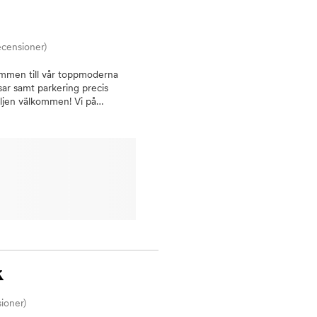
ecensioner)
kommen till vår toppmoderna
ssar samt parkering precis
miljen välkommen! Vi på
rnKostnadsfri barntandvårdAkut
a och välrekommerade
 dig på ett personligt,
r ljusa och behagliga klinik är
ecialisttandvård.
lantat från Straumann som vi
tatkonsultation. Kliniken är
 behov och inför större
elhetsbedömning av dina tänder
etisken och ge ditt leende det
oss på Tandclinic i Kista får du
 Vi lämnar ett kostnadsförslag
k
. Vi erbjuder även räntefri
mindre än 24h debiteras enligt
ioner)
llar finns jourtider, ring oss