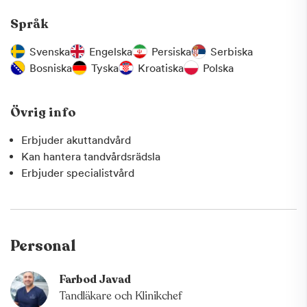
Tandvårdsrädsla:
Vi förstår att många människor
upplever oro inför tandvårdsbesök. Vi erbjuder därför en
Språk
lugn och avslappnad miljö för att hjälpa dig att känna dig
mer bekväm och trygg.
Svenska
Engelska
Persiska
Serbiska
Bosniska
Tyska
Kroatiska
Polska
Besök vår tandläkarklinik i Upplands Väsby för att få den
bästa möjliga tandvård. Vi ser fram emot att ta hand om
Övrig info
din tandhälsa och ge dig det leende du förtjänar.
Erbjuder akuttandvård
Kan hantera tandvårdsrädsla
Erbjuder specialistvård
Personal
Farbod Javad
Tandläkare och Klinikchef