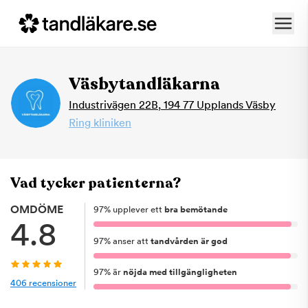
Väsbytandläkarna
Industrivägen 22B
,
194 77
Upplands Väsby
Ring kliniken
Vad tycker patienterna?
OMDÖME
97
%
upplever ett
bra bemötande
4.8
97
%
anser att
tandvården är god
97
%
är
nöjda med tillgängligheten
406
recensioner