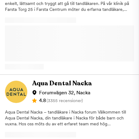
enkelt, lättsamt och tryggt att gå till tandläkaren. På vår klinik på
Farsta Torg 25 i Farsta Centrum möter du erfarna tandläkare,
tandsköterskor och tandhygienister. Våra behandlare är lyhörda
och har stor kunskap av att behandla patienter som lider av
tandvårdsrädsla. Vi hjälper dig med förebyggande-, estetisk-,
och specialisttandvård. Kliniken i Farsta öppnades 2022 och är
utrustad med den senaste teknologin. Kliniken är designad med
dig som patient i åtanke och vi vill välkomna dig i en trygg miljö.
Här kombinerar vi välbeprövade metoder, lång erfarenhet och
den senaste tekniken för att kunna leverera och bedriva landets
främsta tandvård. Som tandläkare bryr vi på Aqua Dental oss
om ditt välbefinnande, vi vill att det ska kännas bra för dig från
det att du bokar din tid hos oss till dess att du lämnar kliniken
efter avslutad behandling. Hitta hit: Du hittar vår klinik i Farsta
Aqua Dental Nacka
Centrum och hit tar du enkelt med bil, buss och tunnelbana.
Om du kommer med bil kan du parkera i kundgaraget eller på
Forumvägen 32, Nacka
Farstaplan. Om du åker kommunalt stannar många bussar i
4.8
(3355 recensioner)
Farsta Centrum, exempelvis 165 och 181. Med tunnelbanan åker
du den gröna linjen (18) och går av på hållplatsen Farsta. Välj
Aqua Dental Nacka – tandläkare i Nacka forum Välkommen till
uppgången Farsta Centrum och därifrån är det drygt 500
Aqua Dental Nacka, din tandläkare i Nacka för både barn och
meter till centrum. Om du uteblir eller inte informerar oss om
vuxna. Hos oss möts du av ett erfaret team med hög
återbud minst 24 timmar innan ditt besök kommer vi annars att
kompetens och ett stort engagemang för din munhälsa. Sedan
debitera dig enligt rådande taxa. Detta för att vi i så stor
Nacka Dental Group blev en del av Aqua Dental erbjuder vi
utsträckning som möjligt ska hinna erbjuda tiden till någon