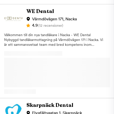
och långa erfarenhet kan vi erbjuda individuellt anpassade
behandlingar med hög precision och säkerhet. Vi vet att
WE Dental
tandvärk och akuta problem kan uppstå plötsligt. Därför har vi
oftast akuttider tillgängliga samma dag, så att du kan få snabb
Värmdövägen 171, Nacka
och effektiv hjälp när du behöver det som mest. Varför välja
4.9
(12 recensioner)
AMA Dental?✔ Hög kompetens och lång erfarenhet inom både
allmän och specialisttandvård✔ Fullutrustad klinik – vi utför
Välkommen till din nya tandläkare i Nacka - WE Dental
nästan alla behandlingar på plats✔ Modern teknologi och
Nybyggd tandläkarmottagning på Värmdövägen 171 i Nacka. Vi
beprövade metoder för högsta kvalitet och trygghet✔
är ett sammansvetsat team med bred kompetens inom
Akuttider oftast samma dag – snabb hjälp vid plötsliga besvär✔
tandvård. Vi vill ge dig som patient ett varmt och professionellt
Individanpassad och smärtfri behandling för din komfort✔ Ett
omhändertagande i en trivsam och lugn miljö. Tandläkare
engagerat team som alltid sätter patientens behov först På
Joelina Wallstén är en erfaren allmäntandläkare med
AMA Dental är vår målsättning att skapa trygga och långsiktiga
spetskompetens inom tandlossningssjukdomar, implantat och
relationer med våra patienter genom att leverera tandvård av
bettuppbyggnad samt antisnark-/antiapnéskenor. Tandläkare
högsta standard. Vi välkomnar både nya och återkommande
Hampus Eksell har bl a jobbat med sjuka patienter på
patienter till vår klinik – boka din tid idag och låt oss ta hand om
Danderyds sjukhus samt på Käkkirurgen i Gävle och på Eastman
din munhälsa!
Institutet. Tandläkare Sanna Virtanen har ett brinnande intresse
för bettproblematik samt har kompetens inom estetisk tandvård
och behandling med aligners (osyndlig tandställning).
Tandhygienist Aliasa Jagori jobbar i nära samarbete med
Tandläkarna för att bota och förebygga karies- och
Skarpnäck Dental
tandlossningssjukdomar. Vi utför högkvalitativ tandvård och är
måna om att du ska känna dig trygg och väl omhändertagen.
Flygfältsgatan 1, Skarpnäck