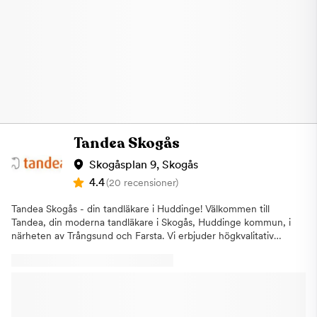
Tandea Skogås
Skogåsplan 9, Skogås
4.4
(20 recensioner)
Tandea Skogås - din tandläkare i Huddinge! Välkommen till
Tandea, din moderna tandläkare i Skogås, Huddinge kommun, i
närheten av Trångsund och Farsta. Vi erbjuder högkvalitativ
tandvård till förmånliga priser med fokus på frisk munhälsa. Vi
utför all form av tandvård inklusive akuttandvård, estetisk
tandvård och specialisttandvård. Exempel på behandlingar som
vi utför:AllmäntandvårdAkuttandvårdEstetisk
tandvårdSpecialisttandvårdTandblekningTandstensborttagningTandim
och broarTandregleringRotfyllningarBettskena Vårt