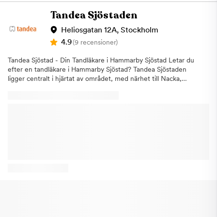
barn i alla åldrar. TandvårdsrädslaFör att göra din upplevelse hos
ska hinna erbjuda tiden till någon annan som är i akut behov av
oss så bekväm som möjligt, erbjuder vi även smärtlindring och
Tandea Sjöstaden
hjälp. Välkomna till oss hälsar Aqua Dental, tandläkare i
avslappnande behandlingar för dem som är rädda för
Hammarby Sjöstad
tandläkare. Vi arbetar alltid för att skapa en positiv och trygg
Heliosgatan 12A, Stockholm
miljö för våra patienter. Så om du söker efter en pålitlig och
4.9
(9 recensioner)
prisvärd tandläkare i Haninge, tveka inte att besöka oss. Vi ser
fram emot att ta hand om dina tandvårdsbehov. Välkommen till
Tandea Sjöstad - Din Tandläkare i Hammarby Sjöstad Letar du
vår tandläkarklinik i Handen!
efter en tandläkare i Hammarby Sjöstad? Tandea Sjöstaden
ligger centralt i hjärtat av området, med närhet till Nacka,
Sickla, Johanneshov, Skarpnäck och Enskede. Att ta sig till
Tandea Sjöstaden är enkelt både med bil och kommunalt. När
det gäller parkering, tänk på att det kan vara svårt att hitta
parkering på grund av byggnationer i området. Vi
rekommenderar därför att du kommer i god tid. Du kan betala
parkeringen via app eller automat. Vi erbjuder allmäntandvård
samt har extra fokus på implantatbehandlingar och estetisk
tandvård. På ditt första besök gör vi en undersökning och ger
dig ett kostnadsförslag. Exempel på behandlingar som vi utför
inkluderar:ImplantatSkalfasaderKronor och
broarLagningarRotfyllningarBettskenorTandblekningEnklare
tandställningarBarntandvård Vi är även anslutna till
försäkringskassan. Välkommen till din tandläkare i Hammarby
Sjöstad - en av Stockholms mest prisvärda tandläkare!