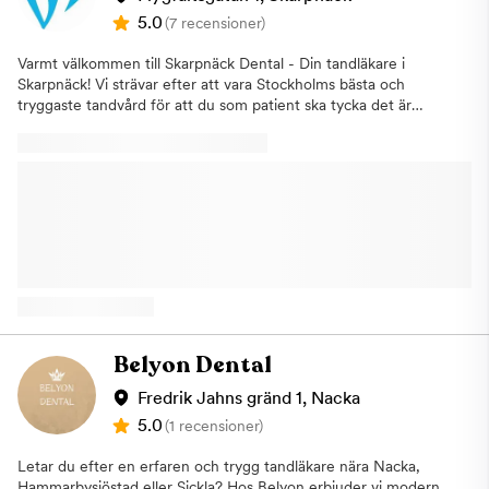
WE Dental i Nacka erbjuder:BasundersökningAkut
5.0
(7 recensioner)
tandvårdTandstensborttagning och
poleringTandlagningRotfyllningTandborttagningKronor &
Varmt välkommen till Skarpnäck Dental - Din tandläkare i
broarTandimplantatSnarkskenorAvtagbara
Skarpnäck! Vi strävar efter att vara Stockholms bästa och
proteserBarntandvårdEstetisk tandvård och
tryggaste tandvård för att du som patient ska tycka det är
tandblekningOsynlig tandställning Hjärtligt välkommen till vår
trevligare att besöka din tandläkare. Vi är dessutom experter på
tandklinik i centrala Nacka (med lättåtkomlighet från Sickla,
tandvårdsrädsla och vet hur våra patienter ska bemötas på ett
Saltsjöbaden, Orminge, Gustavsberg, Värmdö). Vi ser fram emot
så tryggt sätt som möjligt. Kontakta oss om du vill veta mer
att hjälpa dig!
innan du bokar en tid hos oss. Du når oss enklast på
telefonnummer 08-724 88 08 eller genom att skicka ett mail till
info@skarpnackdental.se
. Om du vill boka en undersökning hos
oss är du välkommen att använda vår onlinebokning. Som
tandläkare finns vi lättillgängliga för dig som bor i bland annat
Björkhagen, Farsta, Hammarby Sjöstad, Högdalen, Hökarängen,
Kärrtorp, Nacka, Sköndal, Stockholm City, Södermalm och
Tyresö. Boka tandläkare Skarpnäck!
Belyon Dental
Fredrik Jahns gränd 1, Nacka
5.0
(1 recensioner)
Letar du efter en erfaren och trygg tandläkare nära Nacka,
Hammarbysjöstad eller Sickla? Hos Belyon erbjuder vi modern