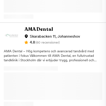
professionella team anpassar varje besök efter dina önskemål
för att säkerställa att du får den vård du behöver. Vi är anslutna
till Försäkringskassan och erbjuder räntefri delbetalning samt
ger alltid ett kostnadsförslag innan behandling. Vi är tillgängliga
för både vuxna och barn och erbjuder även öppettider på
kvällar och lördagar. Vill du boka en tid eller har några frågor?
AMA Dental
Tveka inte att kontakta oss. Varmt välkommen till Tandea i
Skogås, Huddinge!
Skarabacken 11, Johanneshov
4.8
(60 recensioner)
AMA Dental – Hög kompetens och avancerad tandvård med
patienten i fokus Välkommen till AMA Dental, en fullutrustad
tandklinik i Stockholm där vi erbjuder trygg, professionell och
högkvalitativ tandvård. Vår klinik är bemannad av erfarna
tandläkare och specialister med många års erfarenhet inom
både allmän och avancerad tandvård. Med en kombination av
modern teknologi, skonsamma behandlingsmetoder och djup
expertis ser vi till att du får den bästa möjliga vården – oavsett
om det gäller förebyggande tandvård, estetiska behandlingar
eller mer komplexa ingrepp. Vi utför nästan alla typer av
tandvårdsbehandlingar, från grundläggande undersökningar och
tandhygienistbehandlingar till avancerade kirurgiska ingrepp,
implantat och estetisk tandvård. Tack vare vår höga kompetens