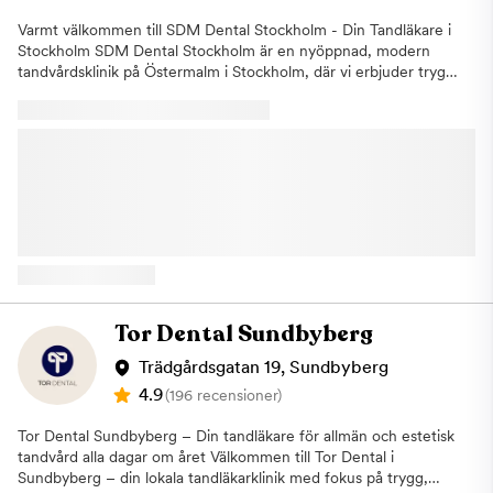
behandlingar med hög patientsäkerhet och ser till att patienten
får en så pass behaglig behandling som möjligt. Vi är anslutna till
Varmt välkommen till SDM Dental Stockholm - Din Tandläkare i
Försäkringskassan vilket gör att du kan använda ditt
Stockholm SDM Dental Stockholm är en nyöppnad, modern
tandvårdsbidrag och högkostnadsskydd hos oss. Vi kan erbjuda
tandvårdsklinik på Östermalm i Stockholm, där vi erbjuder trygg
delbetalning med Klarna och Resurs Bank. Hjärtligt välkommen
och professionell tandvård. Hos oss möts du av erfarna
till Purakliniken på Roslagsgatan 42 i Stockholm - öga för trygg
tandläkare, personlig service och den senaste tekniken inom
estetisk tandvård!
modern tandvård. Vi erbjuder ett brett utbud av behandlingar,
inklusive allmäntandvård, förebyggande tandvård, estetisk
tandvård och akuttandvård i Stockholm. Vårt mål är att ge dig
en smärtfri och trygg upplevelse i en lugn och exklusiv miljö –
oavsett om du kommer på en rutinundersökning eller behöver
akut hjälp.Våra behandlare har god erfarenhet gällande
tandvårdsrädsla och arbetar ständigt för att ge dig den tandvård
som är anpassad just efter dina behov. Kliniken är även ansluten
till Försäkringskassan, vilket gör att du som patient omfattas av
gällande ramar för högkostnadsskydd och tandvårdsbidrag. Vi
Tor Dental Sundbyberg
talar svenska, engelska Kliniken är centralt belägen på
Östermalm med goda kommunikationer, vilket gör det enkelt
Trädgårdsgatan 19, Sundbyberg
att besöka oss. Vi lägger stor vikt vid kvalitet, noggrannhet och
4.9
(196 recensioner)
ett personligt bemötande, så att du alltid kan känna dig trygg
och nöjd hos oss. Välj SDM Dental Stockholm när du söker
Tor Dental Sundbyberg – Din tandläkare för allmän och estetisk
professionell och modern tandvård i Stockholm.
tandvård alla dagar om året Välkommen till Tor Dental i
Sundbyberg – din lokala tandläkarklinik med fokus på trygg,