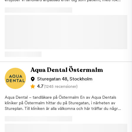
på trygghet, kvalitet och tillgänglighet. Kliniken är utformad i
varje detalj för att skapa en lugn och behaglig upplevelse, från
behandlingsrum till väntrum och reception. Vi kombinerar
beprövade behandlingsmetoder med den senaste tekniken för
att kunna erbjuda tandvård med hög kvalitet och precision. Vår
ambition är att ge dig en smidig och positiv upplevelse, oavsett
om du besöker oss för en undersökning eller mer avancerad
behandling. Hos oss möter du erfarna tandläkare,
tandhygienister och tandsköterskor som arbetar med stort
engagemang för din munhälsa. Vi har även lång erfarenhet av
att behandla patienter med tandvårdsrädsla och anpassar alltid
våra behandlingar efter dina behov, så att du kan känna dig
Aqua Dental Östermalm
trygg genom hela besöket. Vi vill göra det enkelt att gå till
tandläkaren och skapa en upplevelse som känns både trygg och
Sturegatan 48, Stockholm
tillgänglig. Du hittar vår klinik på plan två i Täby Centrum, i
4.7
(1245 recensioner)
närheten av ingången från det norra garaget, vilket gör det
enkelt att ta sig till oss oavsett hur du reser. Välkommen till din
Aqua Dental – tandläkare på Östermalm En av Aqua Dentals
tandläkare i Täby Centrum. Hitta hit:Om du kommer till kliniken
kliniker på Östermalm hittar du på Sturegatan, i närheten av
i Täby Centrum med buss kan du välja mellan någon av dessa
Stureplan. Till kliniken är alla välkomna och här träffar du några
bussar: 604, 605, 614, 615, 616, 617, 619, 627, 684, 695 och
av de mest välrenommerade tandläkarna på Östermalm. På
698. De stannar alla vid bussterminalen vid entré B. Kommer du
kliniken kombinerar vi lång erfarenhet, modern teknik och
istället med Roslagsbanan går du av vid Täby Centrum och
välbeprövade metoder för att kunna erbjuda dig som patient
följer gångvägen till centrum. Väljer du att ta bilen till
behandlingar av högsta kvalitet. Samtidigt som vi strävar efter