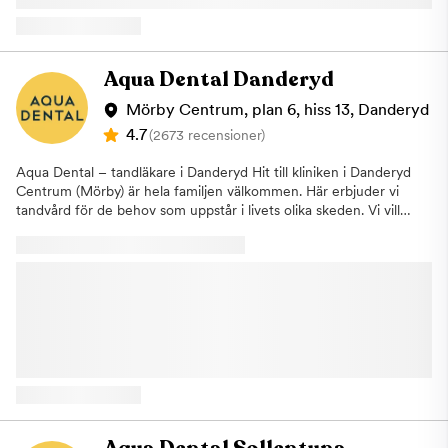
på dina frågor om våra olika typer av behandlingar. Vi erbjuder
även våra patienter i Vasastan allmäntandvård. För att undvika
större problem och säkerställa en bra munhälsa är det viktigt
med regelbundna besök hos tandläkare och tandhygienist. Vårt
Aqua Dental Danderyd
fokus ligger på kvalitet oavsett vad för typ av tandvård som våra
patienter är i behov av. Samtliga behandlingar, allt från en vanlig
Mörby Centrum, plan 6, hiss 13, Danderyd
undersökning till de större behandlingarna, utförs av vår duktiga
4.7
(2673 recensioner)
personal med lång erfarenhet och med hjälp av ny modern
teknik. Om du uteblir eller inte informerar oss om återbud minst
Aqua Dental – tandläkare i Danderyd Hit till kliniken i Danderyd
24 timmar innan ditt besök kommer vi annars att debitera dig
Centrum (Mörby) är hela familjen välkommen. Här erbjuder vi
enligt rådande taxa. Detta för att vi i så stor utsträckning som
tandvård för de behov som uppstår i livets olika skeden. Vi vill
möjligt ska hinna erbjuda tiden till någon annan som är i akut
erbjuda dig kvalitativa och professionella behandlingar
behov av hjälp. Varmt välkommen till Aqua Dental, din
tillsammans med ett personligt bemötande så att dina besök
tandläkare i Vasastan
hos oss är så bekväma och trygga som möjligt.Vår
tandvårdsklinik i Danderyd är utrustad med den senaste
tekniken och våra tandläkare har stor kunskap och lång
erfarenhet. Här får du träffa några av de mest välrenommerade
tandläkarna i Danderyd. Inom Aqua Dental kan vi erbjuda dig
som patient alla typer av behandlingar, från förebyggande
tandvård, till årliga undersökningar, estetisk tandvård och
specialistbehandlingar, exempelvis tandreglering och
tandimplantat. Vi har även tider avsatta för akut tandvård, hör
av dig om du har drabbats av akuta besvär. Precis bredvid