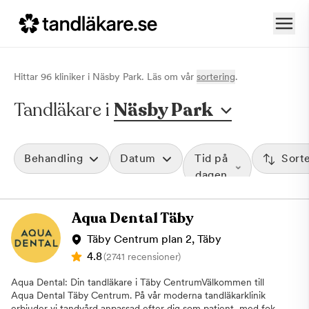
Hittar
96
klinik
er
i
Näsby Park
. Läs om vår
sortering
.
Tandläkare i
Näsby Park
Behandling
Datum
Tid på
Sort
dagen
Aqua Dental Täby
Täby Centrum plan 2, Täby
4.8
(2741 recensioner)
Aqua Dental: Din tandläkare i Täby CentrumVälkommen till
Aqua Dental Täby Centrum. På vår moderna tandläkarklinik
erbjuder vi tandvård anpassad efter dig som patient, med fokus