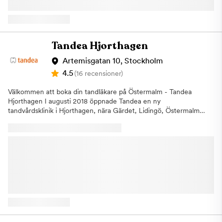
skapa en bra munhälsa för hela familjen. Hitta hit Tunnelbana:
stor utsträckning som möjligt ska hinna erbjuda tiden till någon
Ta gröna linjen (18/19) till Odenplan. Välj sedan uppgången mot
annan som är i akut behov av hjälp. Varmt välkommen till Aqua
Västmannagatan/Karlbergsvägen. Om du står med uppgången i
Dental, tandläkare i Sollentuna
ryggen, ta första vänster och gå Dalagatan fram cirka 300
meter. Pendeltåg: Väljer du att åka pendeltåg tar du linje 41 eller
Tandea Hjorthagen
44 och går av vid Odenplan. Ta uppgången mot
Västmannagatan/Karlbergsvägen och promenera på Dalagatan,
Artemisgatan 10, Stockholm
längs Vasaparken, i ett par minuter för att komma till kliniken.
4.5
(16 recensioner)
Buss: Om du föredrar att komma till kliniken med buss finns det
flera busslinjer att välja bland. Exempelvis stannar buss 53 vid
Välkommen att boka din tandläkare på Östermalm - Tandea
Tegnérgatan, buss 4 vid Dalagatan, buss 61 vid Vasaparken,
Hjorthagen I augusti 2018 öppnade Tandea en ny
bussarna 6 och 72 stannar vid Odenplan. Om du uteblir eller
tandvårdsklinik i Hjorthagen, nära Gärdet, Lidingö, Östermalm
inte informerar oss om återbud minst 24 timmar innan ditt
och Norra Djurgårdsstaden. Vi använder oss av den senaste
besök kommer vi annars att debitera dig enligt rådande taxa.
teknologin på marknaden för att kunna möta alla våra kunders
Detta för att vi i så stor utsträckning som möjligt ska hinna
behov. Tandea Hjorthagen är tandläkaren för hela familjen Vi är
erbjuda tiden till någon annan som är i akut behov av hjälp.
måna om att kunna erbjuda alla i familjen den bästa tandvården
Varmt välkommen till Aqua Dental, din tandläkare vid Odenplan.
med behandlingar för attraktiva priser. Med den senste
tekniken kan vi möta alla kundere behov. Våra tandläkare har
utbildning för all slags tandvård och har flera års
arbetserfarenhet. Behandlingar vi erbjuder På vår klinik, Tandea
Hjorthagen, Östermalm erbjuder vi all typ av tandvård. Allt från
undersökningar, lagningar och akut tandvård till tandimplantat
och estetiska behandlingar såsom tandblekning, porslinsfasader