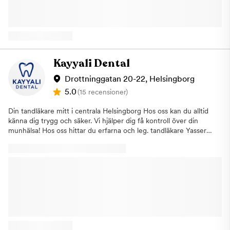
emot dig samma dag Vi står redo att hjälpa dig, välkommen till
din nya tandläkare i Helsingborg!
Kayyali Dental
Drottninggatan 20-22, Helsingborg
5.0
(15 recensioner)
Din tandläkare mitt i centrala Helsingborg Hos oss kan du alltid
känna dig trygg och säker. Vi hjälper dig få kontroll över din
munhälsa! Hos oss hittar du erfarna och leg. tandläkare Yasser
Kayyali och vår leg. tandsköterska Josefine Lindström som tar
hand om dig och dina tänder med hög kvalitet och varm
omsorg. Varmt välkommen till oss!