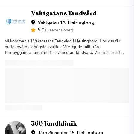
Vaktgatans Tandvård
Vaktgatan 1A, Helsingborg
5.0
(3 recensioner)
Välkommen till Vaktgatans Tandvård i Helsingborg. Hos oss får
du tandvård av högsta kvalitet. Vi erbjuder allt från
förebyggande tandvård till avancerad tandvård. Vårt mål är att
du ska ha ett fräscht och vackert leende livet ut. Kliniken ligger
strax utanför centrum med parkeringsplatser 20 meter från
ytterdörren.
360 Tandklinik
Järnvägsgatan 15, Helsingborg