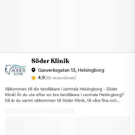
Söder Klinik
Gasverksgatan 13, Helsingborg
4.9
(32 recensioner)
Välkommen till din tandläkare i centrala Helsingborg - Söder
Klinik! Är du ute efter en bra tandläkare i centrala Helsingborg?
Då är du varmt välkommen till Söder Klinik, till våra fina och
nyrenoverade lokaler på Gasverksgatan 13. Våra tevliga och
kompetenta medarbetare ser till att du känner dig trygg med
besöket och har alltid patienten i fokus. Vi behandlar allt från
allmäntandvård till tandimplantat. Akut tanndvård Drabbats av
tandproblem eller akut smärta? Vi vet att tandvärk är en av de
värsta formerna av smärta. Därför har vi ofta möjlighet att ta