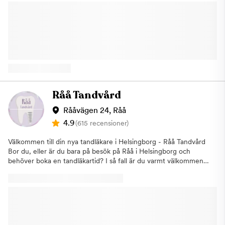
tandvård; från förebyggande- och allmäntandvård till estetisk-
bil och vill parkera kan du välja att ställa bilen i Knutpunktens
och specialisttandvård. Kliniken är toppmodernt utrustad och vi
parkeringshus eller P-huset vid Kongresshuset. Uteblivna besök
arbetar genomgående digitaliserat. Förutom att sedan länge
Om du uteblir eller inte informerar oss om återbud minst 24
arbetat med digital röntgen arbetar vi även med digital
timmar innan ditt besök kommer vi annars att debitera dig
scanning och avtryck och digital journalföring. När du kommer
enligt rådande taxa. Detta för att vi i så stor utsträckning som
in på kliniken kan du lämna dina tankar om tandvården utanför.
möjligt ska hinna erbjuda tiden till någon annan som är i akut
Den framtagen för att du som patient ska känna att du är i en
behov av hjälp. Välkommen till Aqua Dental, tandläkare i
trygg miljö. Designen liknarar snarare ett hotell eller ett spa än
Helsingborg
en klassisk vårdinrättning. Vi vill visa att det inte behöver vara
obehagligt att gå till tandläkaren. Vår målsättning är att du ska
Råå Tandvård
känna trygg under ditt besök hos oss, vi arbetar med
professionella behandlingar, erfarna tandläkare och ett
Rååvägen 24, Råå
personligt bemötande. På Aqua Dental kombinerar vi
4.9
(615 recensioner)
beprövade metoder med den senaste tekniken och på så sätt
kan vi erbjuda dig behandlingar med hållbara resultat. Vi har ett
Välkommen till din nya tandläkare i Helsingborg - Råå Tandvård
brett tandvårdsutbud inom Aqua Dental och kan således ge dig
Bor du, eller är du bara på besök på Råå i Helsingborg och
en komplett behandling utan långa väntetider. Till oss kan du
behöver boka en tandläkartid? I så fall är du varmt välkommen
komma för att bland annat få hjälp med förebyggande åtgärder,
till vår trivsamma och moderna klinik, Råå Tandvård. Här blir du
estetiska behandlingar, årliga kontroller, akuta besök och
omhändertagen av erfarna tandläkare som sätter dig som
specialistbehandlingar. Om du uteblir eller inte informerar oss
patient i fokus och ser till att du känner dig trygg under hela
om återbud minst 24 timmar innan ditt besök kommer vi att
vistelsen. Vår klinik i Helsingborg erbjuder bland
debitera dig enligt rådande taxa. Detta för att vi ska ha
annat:AkuttiderLagningarRotfyllningTandregleringTandimplantatTand
möjlighet att erbjuda tiden till någon annan som är i akut behov
Varmt välkommen till oss på Råå Tandvård i Helsingborg.
av hjälp. Hitta hit: Kliniken ligger på en av Sveriges äldsta