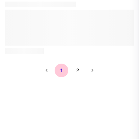
senaste teknologin och behandlingsmetoderna för att ge dig
ett vackert och friskt leende. På Aftimous Klinik strävar vi efter
att göra varje besök så behagligt och effektivt som möjligt. Vi är
en vänlig och närliggande tandklinik som erbjuder personlig
vård och en välkomnande atmosfär. Vi har erfarna tandläkare
som erbjuder expertvård med hög kompetens och
noggrannhet.
1
2