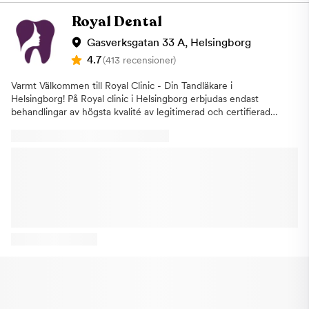
blir bortskämd med den bästa tandvården som gör verklig
skillnad för dig. Vårt mål är att alltid vara där för dig när du
Royal Dental
behöver oss. Därför har vi öppet alla dagar i veckan, så du kan
boka en tid som passar dig perfekt. Vi vill vara ditt första val när
Gasverksgatan 33 A, Helsingborg
det gäller kvalitativ tandvård. Akut tandvård är öppet dygnet
4.7
(413 recensioner)
runt! Har du tandvärk, en utslagen tand eller andra akuta
besvär? Vi finns här för dig 24/7, oavsett tid på dygnet. Vår
Varmt Välkommen till Royal Clinic - Din Tandläkare i
klinik erbjuder snabb och professionell hjälp när du behöver det
Helsingborg! På Royal clinic i Helsingborg erbjudas endast
som mest.Öppet dygnet runt - Ãven kvällar, helger och röda
behandlingar av högsta kvalité av legitimerad och certifierad
dagarErfarna tandläkare som tar hand om dig direktModern
personal. Vi arbetar med den senaste teknologin inom IPL
utrustning för säker och effektiv behandlingSmärtlindring och
laserbehandling och hårborttagning. Injektionsbehandlingar som
akuta ingrepp vid behov Vänta inte med din tandhälsa -
utförs av legitimerad personal. Hos oss får du en effektiv och
kontakta oss direkt så hjälper vi dig! Välkommen till Shihabi
uppfräschande ansiktsbehandling, samtidigt som vi även
Dental, din tillförlitliga tandläkare i centrala Helsingborg.
erbjuder en rad andra behandlingar för att komma åt problem
som hårborttagning, slipning av ärr, rynkor och framhäva
ansiktskonturer. Våra hudterapeuter är alla specialiserade inom
området och träffar dig under en konsultation där ni
tillsammans går igenom dina problem eller önskemål och gör en
undersökning för att se vilken ansiktsbehandling som passar just
dig.