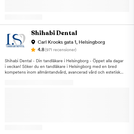
Mottagningen ligger på Rååvägen 24!
gågator, Kullagatan. Gatan sträcker sig från Sankt Jörgensplats
till Stortorget. För att hitta kliniken är det enklast att promenera
Kullagatan upp. Varmt välkommen till Aqua Dental, tandläkare i
Helsingborg
Shihabi Dental
Carl Krooks gata 1, Helsingborg
4.8
(971 recensioner)
Shihabi Dental - Din tandläkare i Helsingborg - Öppet alla dagar
i veckan! Söker du en tandläkare i Helsingborg med en bred
kompetens inom allmäntandvård, avancerad vård och estetisk
tandvård? Då har du kommit rätt. Shihabi Dental - är en av de
mest erfarna och utvecklade klinikerna i centrala Helsingborg.
Vi är stolta över att erbjuda kvalificerade behandlingar, inklusive
implantat, käkkirurgi, protetik och rotfyllning, för att främja din
tandhälsa och långsiktiga välbefinnande. Vi värdesätter din
trygghet och erbjuder kvalitativ tandvård till rimliga priser. Med
en kombination av allmän, avancerad och estetisk tandvård
erbjuder vi en komplett upplevelse för alla dina behov. Vårt
erfarna team består av tandläkare med bred kompetens och
med en utrustning som är i toppklass. Du kan lita på att du alltid