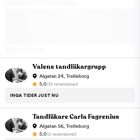
erbjuder behandlingar som:Fri barn-och
ungdomstandvårdTandhygienstbehandlingTandvårdsrädslaAllmäntandv
Varrmt välkommen att boka din nästa tandläkartid hos oss på ​
Hamngatan 9 i Trelleborg!
Valens tandläkargrupp
Algatan 24, Trelleborg
5.0
(13 recensioner)
INGA TIDER JUST NU
Tandläkare Carla Fagrenius
Algatan 56, Trelleborg
5.0
(2 recensioner)