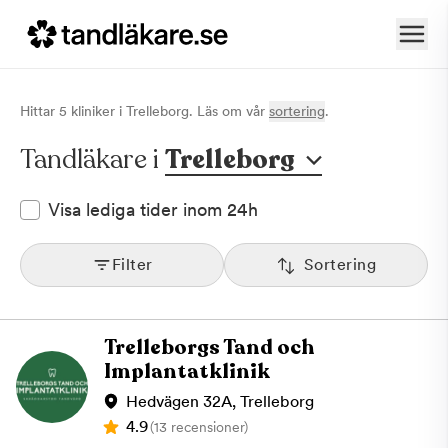
Hittar
5
klinik
er
i
Trelleborg
. Läs om vår
sortering
.
Tandläkare i
Trelleborg
Visa lediga tider inom 24h
Filter
Sortering
Trelleborgs Tand och
Implantatklinik
Hedvägen 32A, Trelleborg
4.9
(13 recensioner)