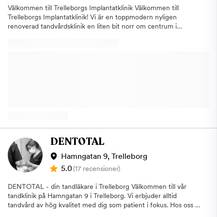
Välkommen till Trelleborgs Implantatklinik Välkommen till
Trelleborgs Implantatklinik! Vi är en toppmodern nyligen
renoverad tandvårdsklinik en liten bit norr om centrum i
Trelleborg. Vi tar emot nya patienter och erbjuder
allmäntandvård, estetisk tandvård, röntgenundersökningar och
implantatbehandlingar. Här arbetar tandläkare Anders Wagner,
Jessica Ralvert och Liselott Bennvid, tandhygienist Melanie
Johansson och tandsköterskorna Marie Mårtensson, Petra
Gahne och Titti Bengtsson.
DENTOTAL
Hamngatan 9, Trelleborg
5.0
(17 recensioner)
DENTOTAL - din tandläkare i Trelleborg Välkommen till vår
tandklinik på Hamngatan 9 i Trelleborg. Vi erbjuder alltid
tandvård av hög kvalitet med dig som patient i fokus. Hos oss är
alla välkomna, barn som vuxxna. DENTOTAL i Trelleborg