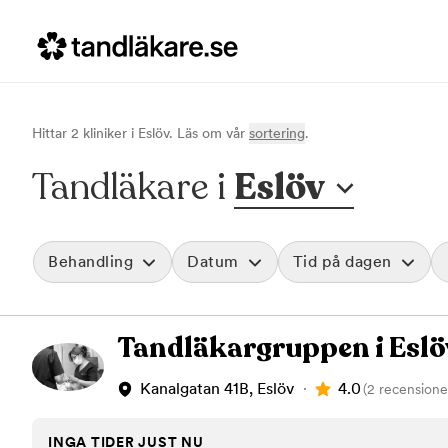
Hittar
2
klinik
er
i
Eslöv
. Läs om vår
sortering
.
Tandläkare i
Eslöv
Behandling
Datum
Tid på dagen
Akut tandvård
Morgon
Tandläkargruppen i Eslö
Vid värk, olyckor och akuta besvär
Före klockan 09
Rensa
Basundersökning
Förmiddag
Grundlig kontroll av tänder och tandkött
Klockan 09:00 - 
4.0
Kanalgatan 41B, Eslöv
(2 recensione
Hygienistbehandling
Eftermiddag
Professionell rengöring och puts
Klockan 12:00 - 1
INGA TIDER JUST NU