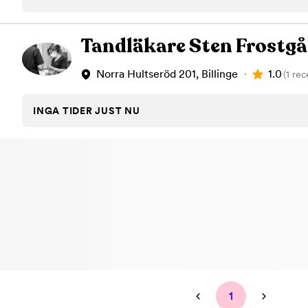
Tandblekning
Kväll
Skonsam blekning för vitare tänder
Efter klockan 17:
Tandläkare Sten Frostg
Rensa
1.0
Norra Hultseröd 201, Billinge
(1 rec
Rensa
Sp
INGA TIDER JUST NU
1