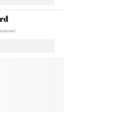
Betyg
00
Sorterar efter högst betyg
Omdömen
ård
Visar kliniker med flest omdömen först
Spara
ensioner)
ara