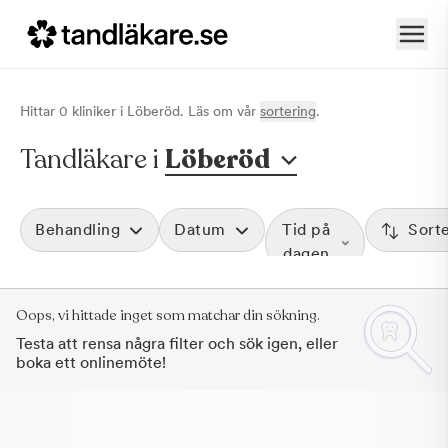
Hittar
0
klinik
er
i
Löberöd
. Läs om vår
sortering
.
Tandläkare i
Löberöd
Behandling
Datum
Tid på
Sort
dagen
Oops, vi hittade inget som matchar din sökning.
Testa att rensa några filter och sök igen, eller
boka ett onlinemöte!