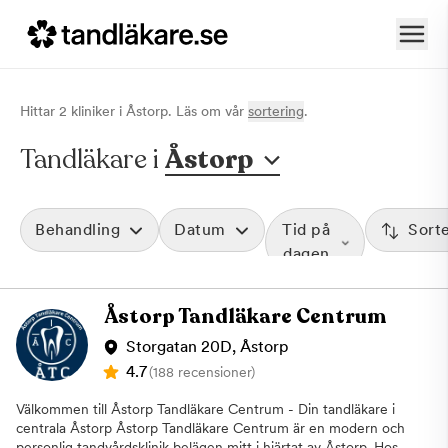
Hittar
2
klinik
er
i
Åstorp
. Läs om vår
sortering
.
Tandläkare i
Åstorp
Behandling
Datum
Tid på
Sort
dagen
Åstorp Tandläkare Centrum
Storgatan 20D, Åstorp
4.7
(188 recensioner)
Välkommen till Åstorp Tandläkare Centrum - Din tandläkare i
centrala Åstorp Åstorp Tandläkare Centrum är en modern och
personlig tandvårdsklinik belägen mitt i hjärtat av Åstorp. Hos