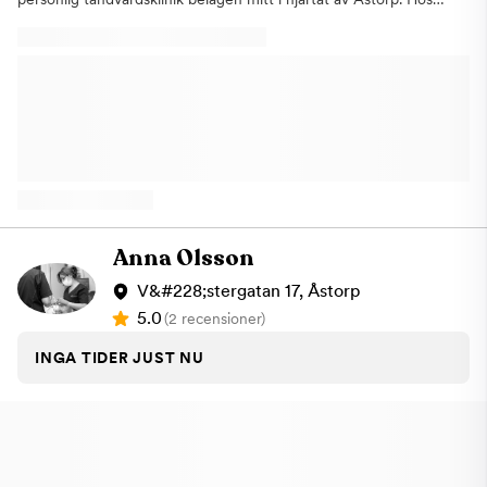
oss står patienten alltid i centrum – vi tror på trygghet,
tillgänglighet och kvalitet som grundpelare i allt vi gör. Vi
erbjuder ett brett utbud av tandvårdstjänster – från
förebyggande undersökningar och akuttandvård, till avancerade
behandlingar som estetisk tandvård, implantat och Invisalign. Vi
använder den senaste tekniken och behandlingsmetoderna för
att du ska känna dig säker, informerad och bekväm under hela
ditt besök. Vårt team består av erfarna tandläkare,
tandsköterskor och hygienister med lång erfarenhet inom både
allmän och specialiserad tandvård. Vi bemöter alla våra
patienter med respekt, empati och lyhördhet – oavsett om du
lider av tandläkarskräck eller bara vill ha en
Anna Olsson
kontrollundersökning. Vi vet att tandvård inte alltid passar in i
vardagen. Därför erbjuder vi flexibla öppettider, drop-in för
V&#228;stergatan 17, Åstorp
akuta besvär och möjlighet att boka tid både via telefon och
5.0
(2 recensioner)
online. Kliniken är utrustad med modern digital teknik och en
lugn miljö som hjälper dig att slappna av. Hos oss är du
INGA TIDER JUST NU
välkommen oavsett bakgrund – vi talar flera språk och ser
mångfald som en styrka. Vårt mål är att varje patient ska gå
härifrån med ett leende – både på insidan och utsidan.