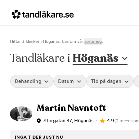
Hittar
3
klinik
er
i
Höganäs
. Läs om vår
sortering
.
Tandläkare i
Höganäs
Behandling
Datum
Tid på dagen
Akut tandvård
Morgon
Martin Navntoft
Vid värk, olyckor och akuta besvär
Före klockan 09
Rensa
Basundersökning
Förmiddag
Grundlig kontroll av tänder och tandkött
Klockan 09:00 - 
4.9
Storgatan 47, Höganäs
(3 recension
Hygienistbehandling
Eftermiddag
Professionell rengöring och puts
Klockan 12:00 - 1
INGA TIDER JUST NU