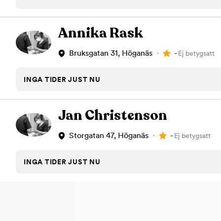
Tandblekning
Kväll
Skonsam blekning för vitare tänder
Efter klockan 17:
Annika Rask
Rensa
-
Bruksgatan 31, Höganäs
Ej betygsatt
Rensa
Sp
INGA TIDER JUST NU
Jan Christenson
-
Storgatan 47, Höganäs
Ej betygsatt
INGA TIDER JUST NU