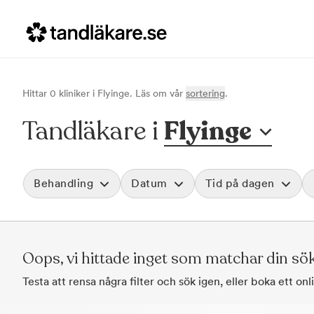
Hittar
0
klinik
er
i
Flyinge
. Läs om vår
sortering
.
Tandläkare i
Flyinge
Behandling
Datum
Tid på dagen
Akut tandvård
Morgon
Vid värk, olyckor och akuta besvär
Före klockan 09
Rensa
Oops, vi hittade inget som matchar din sö
Basundersökning
Förmiddag
Grundlig kontroll av tänder och tandkött
Klockan 09:00 - 
Testa att rensa några filter och sök igen, eller boka ett on
Hygienistbehandling
Eftermiddag
Professionell rengöring och puts
Klockan 12:00 - 1