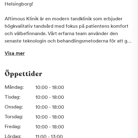
Helsingborg!
Aftimous Klinik är en modern tandklinik som erbjuder
högkvalitativ tandvård med fokus på patientens komfort
och välbefinnande. Vårt erfarna team använder den
senaste teknologin och behandlingsmetoderna för att ge
dig ett vackert och friskt leende. På Aftimous Klinik
Visa mer
strävar vi efter att göra varje besök så behagligt och
effektivt som möjligt. Vi är en vänlig och närliggande
tandklinik som erbjuder personlig vård och en
Öppettider
välkomnande atmosfär. Vi har erfarna tandläkare som
erbjuder expertvård med hög kompetens och
Måndag:
10:00 - 18:00
noggrannhet.
Tisdag:
10:00 - 18:00
Onsdag:
10:00 - 18:00
Torsdag:
10:00 - 18:00
Fredag:
10:00 - 18:00
Lördag:
11:00 - 13:00