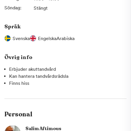
Söndag:
Stängt
Språk
Svenska
Engelska
Arabiska
Övrig info
Erbjuder akuttandvård
Kan hantera tandvårdsrädsla
Finns hiss
Personal
Salim Aftimous