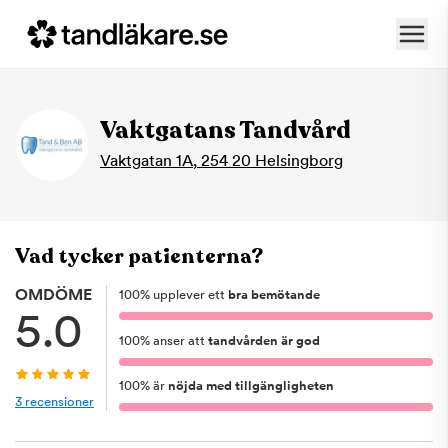
Vaktgatans Tandvård
Vaktgatan 1A
,
254 20
Helsingborg
Vad tycker patienterna?
OMDÖME
100
%
upplever ett
bra bemötande
5.0
100
%
anser att
tandvården är god
100
%
är
nöjda med tillgängligheten
3
recensioner