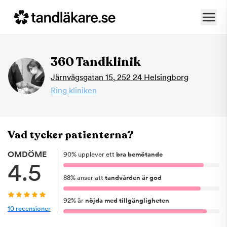
360 Tandklinik
Järnvägsgatan 15
,
252 24
Helsingborg
Ring kliniken
Vad tycker patienterna?
OMDÖME
90
%
upplever ett
bra bemötande
4.5
88
%
anser att
tandvården är god
92
%
är
nöjda med tillgängligheten
10
recensioner