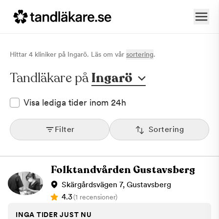
Hittar
4
klinik
er
på
Ingarö
. Läs om vår
sortering
.
Tandläkare på
Ingarö
Visa lediga tider inom 24h
Filter
Sortering
Folktandvården Gustavsberg
Skärgårdsvägen 7, Gustavsberg
4.3
(1 recensioner)
INGA TIDER JUST NU