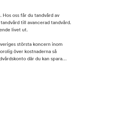
 Hos oss får du tandvård av
 tandvård till avancerad tandvård.
ende livet ut.
 Sveriges största koncern inom
 orolig över kostnaderna så
andvårdskonto där du kan spara
esök. Detta gör det även möjligt
du vill veta mer! En verksamhet i
sta privata tandvårdsaktören i
modellen är unik med cirka 1 300
ttagningar och laboratorier runt