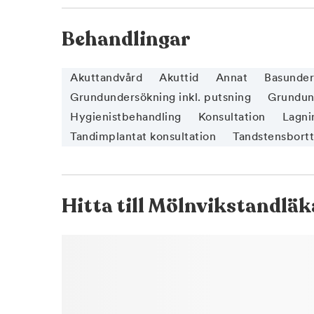
Behandlingar
Akuttandvård
Akuttid
Annat
Basunder
Grundundersökning inkl. putsning
Grundund
Hygienistbehandling
Konsultation
Lagnin
Tandimplantat konsultation
Tandstensbort
Hitta till
Mölnvikstandläk