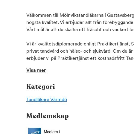
Välkommen till Mölnvikstandläkarna i Gustavsberg.
högsta kvalitet. Vi erbjuder allt från förebyggande
Vårt mål är att du ska ha ett fräscht och vackert le
Vi är kvalitetsdiplomerade enligt Praktikertjänst,
privat tandvård och hälso- och sjukvård. Om du är
erbjuder vi på Praktikertjänst ett kostnadsfritt T
pengar med riktigt hög ränta inför ditt tandläkarb
Visa mer
för dig att delbetala dina kostnader. Fråga oss om 
Praktikertjänst
Kategori
Praktikertjänsts affärsområde Tandvård är den stör
Sverige, med landets mest nöjda patienter. Affärs
Tandläkare
Värmdö
aktieägare som själva arbetar med tandvård på mo
om i landet. Bättre vård för bättre liv.
Medlemskap