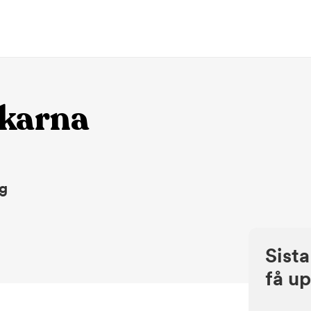
äkarna
ng
Sist
få up