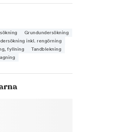
sökning
Grundundersökning
ersökning inkl. rengörning
g, fyllning
Tandblekning
tagning
arna