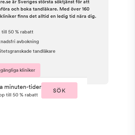
e.se är Sveriges största söktjänst för att
ämföra och boka tandläkare. Med över 160
kliniker finns det alltid en ledig tid nära dig.
till 50 % rabatt
tnadsfri avbokning
itetsgranskade tandläkare
lgängliga kliniker
ta minuten-tider
SÖK
pp till 50 % rabatt