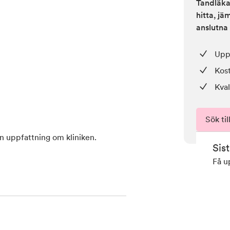
Tandläkar
hitta, j
anslutna 
Upp 
Kos
Kval
Sök til
en uppfattning om kliniken.
Sis
Få u