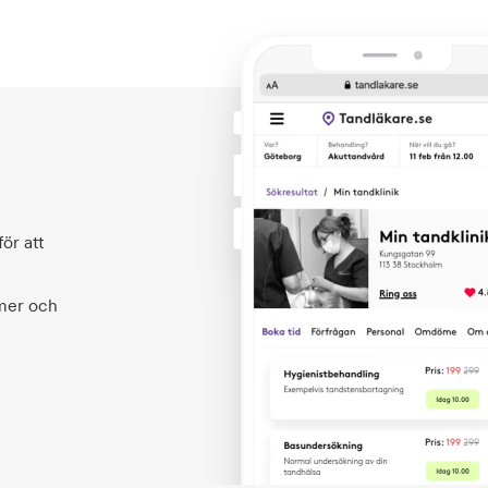
ör att
 mer och