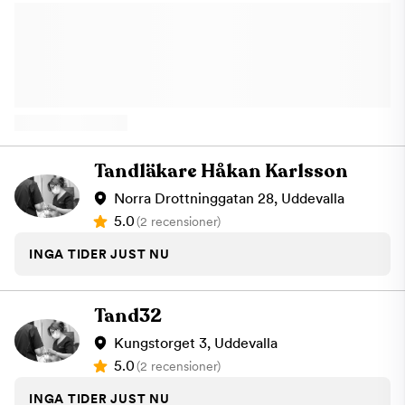
Södergatans Tandklinik bedriver vi sedvanlig tandvård, samt
implantatbehandling. Vårt fokus är att du som patient ska känna
dig välkommen och väl omhändertagen. Vi har också nära
samarbete med andra kliniker som vi kan skicka remisser till ifall
du är i behov av Specialisttandvård. Vi ser fram emot att ta
hand om dina tänder på bästa möjliga sätt. Välkommen till oss
på Södergatans Tandklinik!
Tandläkare Håkan Karlsson
Norra Drottninggatan 28, Uddevalla
5.0
(2 recensioner)
INGA TIDER JUST NU
Tand32
Kungstorget 3, Uddevalla
5.0
(2 recensioner)
INGA TIDER JUST NU