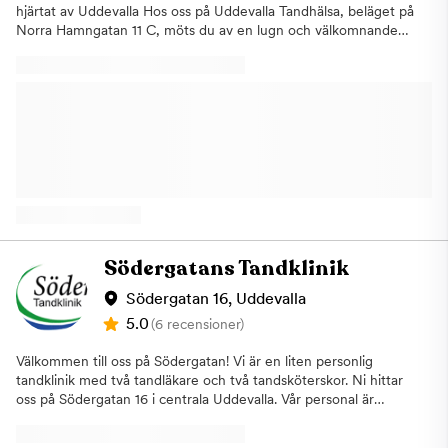
hjärtat av Uddevalla Hos oss på Uddevalla Tandhälsa, beläget på
Norra Hamngatan 11 C, möts du av en lugn och välkomnande
miljö där trygghet och patientfokus står i centrum. Med lång
erfarenhet och bred kompetens inom tandvård strävar vi efter
att varje besök hos oss ska kännas enkelt, smidigt och helt utan
stress. Vi vet att tandvårdsrädsla är vanligt – därför har vi
utvecklat ett unikt koncept som bygger på förståelse, trygghet
och anpassade behandlingsmetoder. Oavsett om du söker en
rutinkontroll eller mer avancerad behandling möts du av ett
engagerat team som tar hand om dig hela vägen. Vi erbjuder:
Allmän tandvårdAkut
tandvårdTandblekningSkalfasaderTandimplantatOsynlig
tandställning (aligners)Kronor & broar Vi sätter dig som patient i
första rummet. Vårt mål är att göra tandläkarbesöket så
Södergatans Tandklinik
behagligt som möjligt – från första kontakten till avslutad
behandling. Du ska känna dig trygg, sedd och väl
Södergatan 16, Uddevalla
omhändertagen. Vårt team – din trygghetVi består av ett
5.0
(6 recensioner)
engagerat och tvärprofessionellt team med tandläkare,
tandhygienister och patientkoordinatorer. Tillsammans arbetar
Välkommen till oss på Södergatan! Vi är en liten personlig
vi för att ge dig högkvalitativ tandvård och en positiv upplevelse
tandklinik med två tandläkare och två tandsköterskor. Ni hittar
– varje gång. Välkommen att boka tid hos Uddevalla Tandhälsa
oss på Södergatan 16 i centrala Uddevalla. Vår personal är
– för en enklare, tryggare och mer omtänksam tandvård.
kunnig och engagerad för att du ska känna dig trygg hos oss.
En liten trappa (ca 8 trappsteg) leder in till kliniken.På