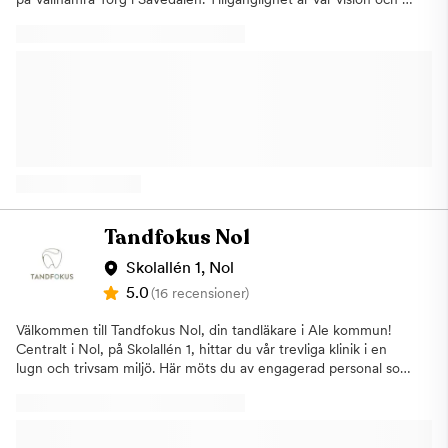
strävar efter att bedriva tandvård av hög kvalité. I en lugn miljö
ger vi våra patienter en trygg och säker vård. Vi jobbar ständigt
på att hålla oss uppdaterade om det bästa på marknaden.
Därför vidareutbildar vi oss kontinuerligt genom kurser. Vi är ett
gäng allmäntandläkare, specialisttandläkare, tandhygienister
och tandsköterskor som hjälper dig att få den
tandvårdsbehandling du behöver. Boka online, ring eller skicka
mail så hjälper vi dig med din tandhälsa. Vi ser fram emot att få
träffa just dig!
Tandfokus Nol
Skolallén 1, Nol
5.0
(16 recensioner)
Välkommen till Tandfokus Nol, din tandläkare i Ale kommun!
Centralt i Nol, på Skolallén 1, hittar du vår trevliga klinik i en
lugn och trivsam miljö. Här möts du av engagerad personal som
har stor kunskap och erfarenhet. Parkering delar vi med Elon i
nära anslutning till kliniken. Vår klinik i Ale
erbjuder:Allmäntandvård, som undersökningar och
förebyggande tandvård till lagningar, estetisk tandvård och