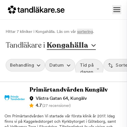
Hittar
7
klinik
er
i
Kongahälla
. Läs om vår
sortering
.
Tandläkare i
Kongahälla
Behandling
Datum
Tid på
Sort
dagen
Primärtandvården Kungälv
Västra Gatan 64, Kungälv
4.7
(27 recensioner)
Om Primärtandvården Vi startade vår första klinik år 2017. Idag
finns vi på Kaggeledstorget och Kyrkbytorget i Göteborg, samt
på Vallhamra Torg i Sävedalen. Tillgänglighet är vår vision och vi