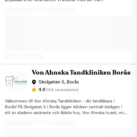
basundersökningar och förebyggande tandvård till estetiska
behandlingar och mer avancerad tandvård, vilket gör att du kan
få hela din tandvård samlad på en och samma klinik i Borås. Vi
strävar efter att ligga i framkant genom att kombinera vår
kliniska erfarenhet med den senaste tekniken inom tandvård.
Det gör att vi kan arbeta effektivt, noggrant och med hög
kvalitet i varje behandling. Samtidigt lägger vi stor vikt vid ett
personligt bemötande där du som patient känner dig sedd och
trygg genom hela ditt besök. Genom vår specialistkompetens
inom Aqua Dental kan vi även erbjuda hjälp vid mer komplexa
behov, ofta med korta väntetider. Det innebär att du som söker
tandläkare i Borås kan få snabb och professionell hjälp oavsett
Von Ahnska Tandkliniken Borås
om det gäller enklare åtgärder eller mer omfattande
behandlingar. Vi vill bidra till att fler prioriterar sin munhälsa och
Skolgatan 5, Borås
ser tandvård som en naturlig del av sitt välmående. När du
4.8
(104 recensioner)
besöker oss regelbundet skapar vi tillsammans goda
förutsättningar för att förebygga problem och behandla
Välkommen till Von Ahnska Tandkliniken - din tandläkare i
eventuella besvär i tid.Vårt mål är att erbjuda en modern
Borås! På Skolgatan 5 i Borås ligger kliniken centralt belägen i
tandvårdsupplevelse där kvalitet, tillgänglighet och omtanke
ett av stadens vackraste och äldsta hus, Von Ahnska huset, mitt
står i centrum. Hitta hit:Kliniken i Borås ligger på Allégatan 46
emot Carolikyrkan. I våra ljusa och fina lokaler vill vi ge dig bästa
och hit är det enkelt att hitta. Kommer du med buss är det
möjliga vård och ett tryggt omhändertagande. Vi på Von
enklast att kliva av på hållplatsen Hötorget och gå Allégatan
Ahnska Tandkliniken i Borås
upp till kliniken. I området finns även flera
erbjuder:UndersökningarFörebyggande tandvårdBehandling av