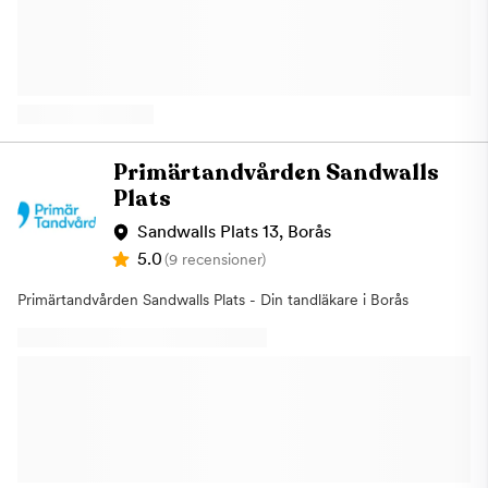
parkeringsmöjligheter om du kommer med bil. Det är viktigt att
tandlossningImplantatRotbehandlingTandblekningEstetisk
det känns tryggt att gå till tandläkaren. När du kommer till oss
tandvårdBehandling vid akuta
på Aqua Dental blir du behandlad av erfarna tandläkare,
besvärKäkfunktionsstörningarKirurgiska ingreppTandreglering
hygienister och sköterskor, alla med stor kunskap och vana av
med Invisalign Om oss Vi är ett team i Borås som består av en
att behandla individer som lider av tandvårdsrädsla. Om du
tandläkare, en tandhygienist och två tandsköterskor. För att
upplever oro eller känner obehag inför dina tandvårdsbesök är
kunna ge dig en så trygg och bra vård som möjligt arbetar vi
det bra om du innan ditt besök informerar kliniken så att ditt
delegerat. Vi är mycket måna om att du får tandvård av högsta
besök kan anpassas efter dina behov. Välkommen till Aqua
kvalitet. Von Ahnska Tandklinikens mål är att ge varje patient
Primärtandvården Sandwalls
Dental, tandläkare i Borås
den bästa möjliga tandvård så att du som patient kan
Plats
upprätthålla en god munhälsa och friska tänder livet ut. Hjärtligt
välkommen till oss - din tandläkare i Borås!
Sandwalls Plats 13, Borås
5.0
(9 recensioner)
Primärtandvården Sandwalls Plats - Din tandläkare i Borås