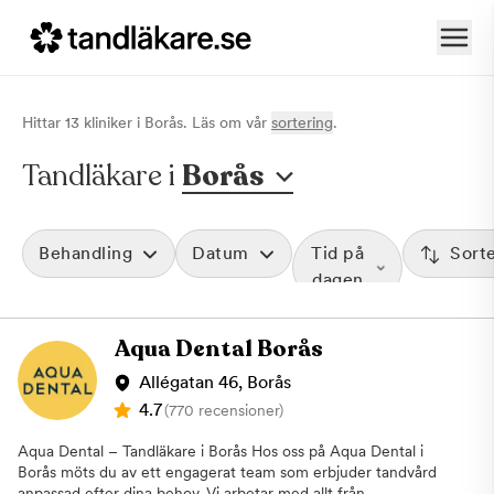
Hittar
13
klinik
er
i
Borås
. Läs om vår
sortering
.
Tandläkare i
Borås
Behandling
Datum
Tid på
Sort
dagen
Aqua Dental Borås
Allégatan 46, Borås
4.7
(770 recensioner)
Aqua Dental – Tandläkare i Borås Hos oss på Aqua Dental i
Borås möts du av ett engagerat team som erbjuder tandvård
anpassad efter dina behov. Vi arbetar med allt från