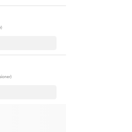
r)
sioner)