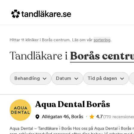
Hittar
11
klinik
er
i
Borås centrum
. Läs om vår
sortering
.
Tandläkare i
Borås cent
Behandling
Datum
Tid på dagen
Akut tandvård
Morgon
Aqua Dental Borås
Vid värk, olyckor och akuta besvär
Före klockan 09
Rensa
Basundersökning
Förmiddag
Grundlig kontroll av tänder och tandkött
Klockan 09:00 - 
4.7
Allégatan 46, Borås
(770 recensioner
Hygienistbehandling
Eftermiddag
Professionell rengöring och puts
Klockan 12:00 - 1
Aqua Dental – Tandläkare i Borås Hos oss på Aqua Dental i Borås