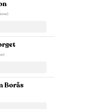
on
ioner)
orget
er)
m Borås