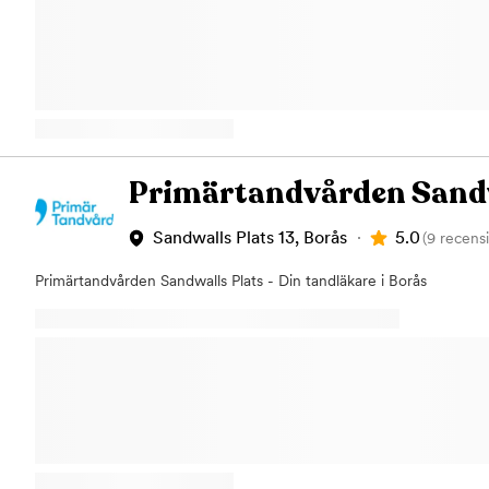
besvärKäkfunktionsstörningarKirurgiska ingreppTandreglering med I
team i Borås som består av en tandläkare, en tandhygienist och tv
ge dig en så trygg och bra vård som möjligt arbetar vi delegerat. 
tandvård av högsta kvalitet. Von Ahnska Tandklinikens mål är att g
möjliga tandvård så att du som patient kan upprätthålla en god mun
ut. Hjärtligt välkommen till oss - din tandläkare i Borås!
Primärtandvården Sandw
5.0
Sandwalls Plats 13, Borås
(9 recens
Primärtandvården Sandwalls Plats - Din tandläkare i Borås