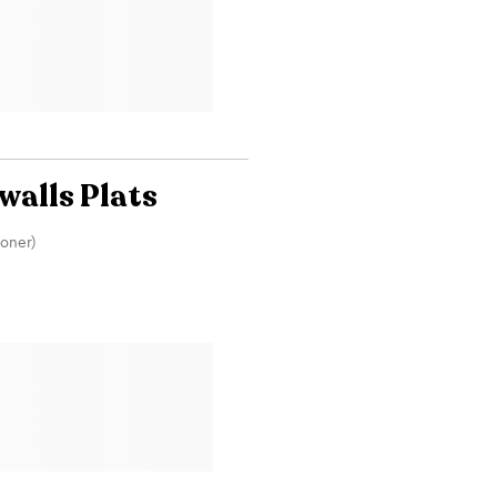
nvisalign Om oss Vi är ett
å tandsköterskor. För att kunna
Vi är mycket måna om att du får
e varje patient den bästa
hälsa och friska tänder livet
alls Plats
ioner)