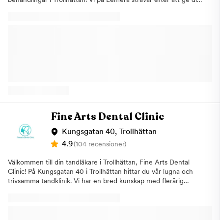
det bästa när det kommer till tandvård och
injektionsbehandlingar. Vårt dedikerade team av experter har
lång erfarenhet och hög kvalificierade utbildningar för att
säkerställa att ditt leende alltid är i toppform. Besök oss idag för
att upptäcka vårt omfattande behandlings utbud och låt oss ta
hand om ditt leende. Vi erbjuder hög kvalitativ
tandvårdsbehandlingar genom våra erfarna tandläkare som har
goda erfarenheter inom branchen Tandvårdsbehandlingar:
Allmän tandvård och basundersökning Akut tandvård
Munrehablitering Implantatersättning Rotbehandling enkel och
komplicerad Förebyggande tandvård Avtagbar samt fast
tandersättning Ditt leende är vårat varumärke.
Fine Arts Dental Clinic
Kungsgatan 40, Trollhättan
4.9
(104 recensioner)
Välkommen till din tandläkare i Trollhättan, Fine Arts Dental
Clinic! På Kungsgatan 40 i Trollhättan hittar du vår lugna och
trivsamma tandklinik. Vi har en bred kunskap med flerårig
erfarenhet inom branschen. Vi tycker det är tandläkarbesöket
med behandlingen eller undersökningen ska gå så smidigt och
smärtfritt som möjligt. Det är viktigt för oss att sätta patienten i
fokus under hela tandläkarbesöket. På vår tandmottagning