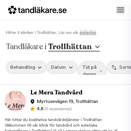
Hittar
5
klinik
er
i
Trollhättan
. Läs om vår
sortering
.
Tandläkare i
Trollhättan
Behandling
Datum
Tid på
Sort
dagen
Le Mera Tandvård
Myrtuvevägen 19, Trollhättan
4.8
(11 recensioner)
Här hittar du kvalitativa tandvårdstjänster i Trollhättan
Välkommen till vår klinik för tandvård och estetiska
behandlingar i Trollhättan! Vi på Lemera strävar efter att ge dig