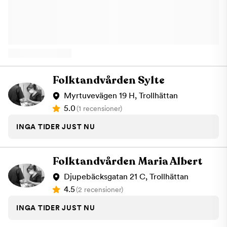
erbjuder vi behandlingar som:Allmän tandvårdTandblekningAkut
tandvårdSkalfasaderTandimplantatOsynlig tandställningKronor &
broar Vill du ha tandvård av hög kvalitet är du välkommen att
boka en tid hos Fine Arts Dental Clinic på Kungsgatan 40 i
Trollhättan!
Folktandvården Sylte
Myrtuvevägen 19 H, Trollhättan
5.0
(1 recensioner)
INGA TIDER JUST NU
Folktandvården Maria Albert
Djupebäcksgatan 21 C, Trollhättan
4.5
(2 recensioner)
INGA TIDER JUST NU