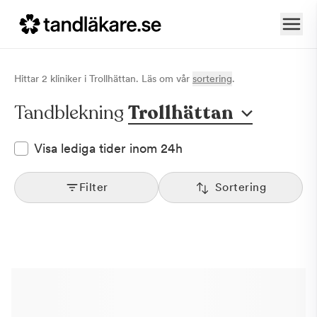
Hittar
2
klinik
er
i
Trollhättan
. Läs om vår
sortering
.
Tandblekning
Trollhättan
Visa lediga tider inom 24h
Filter
Sortering