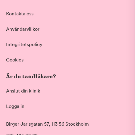
Akut tandvård
Kontakta oss
Vid värk, olyckor och akuta besvär
Basundersökning
Användarvillkor
Grundlig kontroll av tänder och tandkött
Hygienistbehandling
Professionell rengöring och puts
Integritetspolicy
Tandblekning
Skonsam blekning för vitare tänder
Cookies
Visa fler
Är du tandläkare?
Datum
Anslut din klinik
Logga in
Tid på dagen
Morgon
Birger Jarlsgatan 57, 113 56 Stockholm
Före klockan 09:00