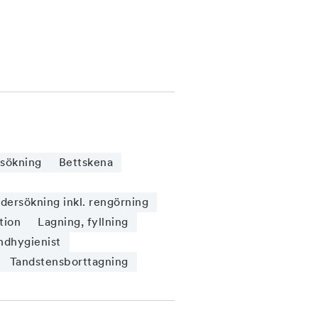
sökning
Bettskena
ersökning inkl. rengörning
tion
Lagning, fyllning
ndhygienist
Tandstensborttagning