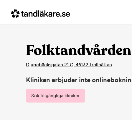
Folktandvården
Djupebäcksgatan 21 C
,
46132
Trollhättan
Kliniken erbjuder inte onlinebokni
Sök tillgängliga kliniker