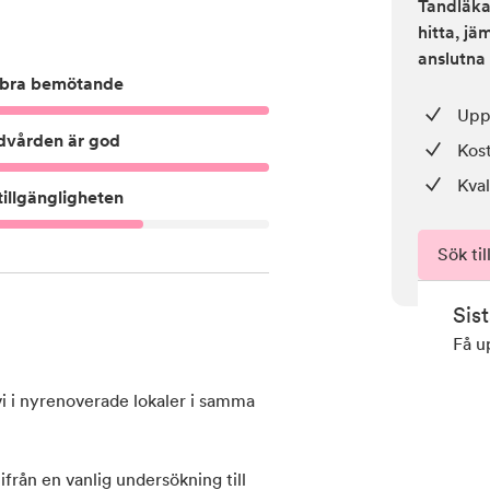
Tandläkar
hitta, j
anslutna 
bra bemötande
Upp 
dvården är god
Kos
Kval
illgängligheten
Sök til
Sis
Få u
vi i nyrenoverade lokaler i samma
från en vanlig undersökning till