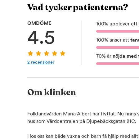
Vad tycker patienterna?
OMDÖME
100
%
upplever ett
4.5
100
%
anser att
tan
70
%
är
nöjda med t
2
recensioner
Om klinken
Folktandvården Maria Albert har flyttat. Nu finns 
hus som Vårdcentralen på Djupebäcksgatan 21C.
Hos oss kan både vuxna och barn få hjälp med allt i