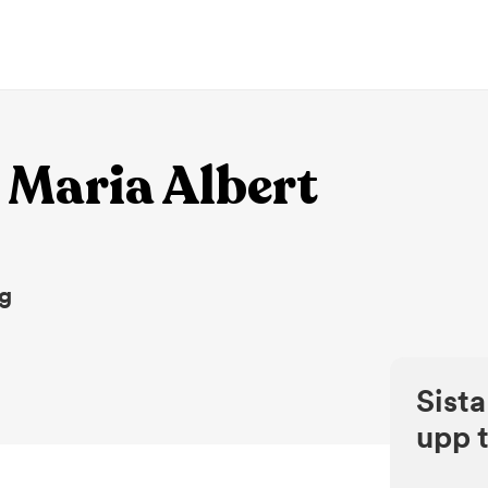
 Maria Albert
ng
Sista
upp t