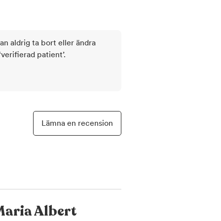
kan aldrig ta bort eller ändra
rifierad patient’.
Lämna en recension
aria Albert