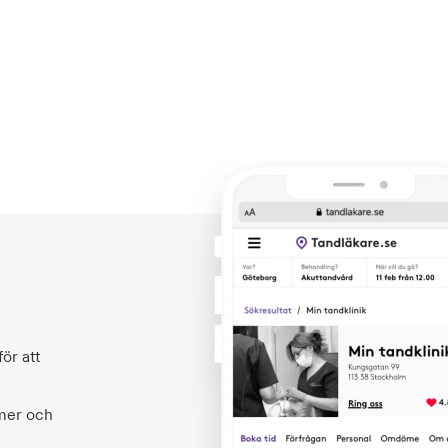
ör att
 mer och