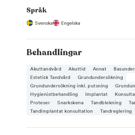
Språk
Svenska
Engelska
Behandlingar
Akuttandvård
Akuttid
Annat
Basunder
Estetisk Tandvård
Grundundersökning
Grundundersökning inkl. putsning
Grundund
Hygienistbehandling
Implantat
Konsulta
Proteser
Snarkskena
Tandblekning
Ta
Tandimplantat konsultation
Tandreglering