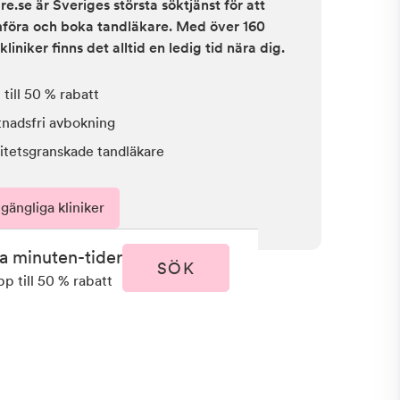
e.se är Sveriges största söktjänst för att
ämföra och boka tandläkare. Med över 160
kliniker finns det alltid en ledig tid nära dig.
till 50 % rabatt
tnadsfri avbokning
itetsgranskade tandläkare
lgängliga kliniker
ta minuten-tider
SÖK
pp till 50 % rabatt