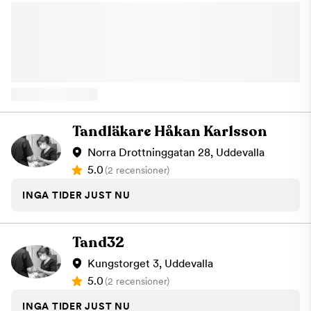
Södergatans Tandklinik bedriver vi sedvanlig tandvård, samt
implantatbehandling. Vårt fokus är att du som patient ska känna
dig välkommen och väl omhändertagen. Vi har också nära
samarbete med andra kliniker som vi kan skicka remisser till ifall
du är i behov av Specialisttandvård. Vi ser fram emot att ta
hand om dina tänder på bästa möjliga sätt. Välkommen till oss
på Södergatans Tandklinik!
Tandläkare Håkan Karlsson
Norra Drottninggatan 28, Uddevalla
5.0
(2 recensioner)
INGA TIDER JUST NU
Tand32
Kungstorget 3, Uddevalla
5.0
(2 recensioner)
INGA TIDER JUST NU