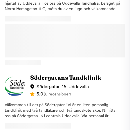
hjärtat av Uddevalla Hos oss på Uddevalla Tandhälsa, beläget på
Norra Hamngatan 11 C, möts du av en lugn och välkomnande
miljö där trygghet och patientfokus står i centrum. Med lång
erfarenhet och bred kompetens inom tandvård strävar vi efter
att varje besök hos oss ska kännas enkelt, smidigt och helt utan
stress. Vi vet att tandvårdsrädsla är vanligt – därför har vi
utvecklat ett unikt koncept som bygger på förståelse, trygghet
och anpassade behandlingsmetoder. Oavsett om du söker en
rutinkontroll eller mer avancerad behandling möts du av ett
engagerat team som tar hand om dig hela vägen. Vi erbjuder:
Allmän tandvårdAkut
tandvårdTandblekningSkalfasaderTandimplantatOsynlig
tandställning (aligners)Kronor & broar Vi sätter dig som patient i
första rummet. Vårt mål är att göra tandläkarbesöket så
Södergatans Tandklinik
behagligt som möjligt – från första kontakten till avslutad
behandling. Du ska känna dig trygg, sedd och väl
Södergatan 16, Uddevalla
omhändertagen. Vårt team – din trygghetVi består av ett
5.0
(6 recensioner)
engagerat och tvärprofessionellt team med tandläkare,
tandhygienister och patientkoordinatorer. Tillsammans arbetar
Välkommen till oss på Södergatan! Vi är en liten personlig
vi för att ge dig högkvalitativ tandvård och en positiv upplevelse
tandklinik med två tandläkare och två tandsköterskor. Ni hittar
– varje gång. Välkommen att boka tid hos Uddevalla Tandhälsa
oss på Södergatan 16 i centrala Uddevalla. Vår personal är
– för en enklare, tryggare och mer omtänksam tandvård.
kunnig och engagerad för att du ska känna dig trygg hos oss.
En liten trappa (ca 8 trappsteg) leder in till kliniken.På