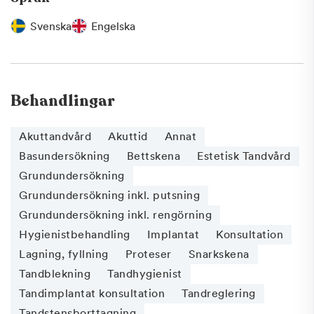
Svenska
Engelska
Behandlingar
Akuttandvård
Akuttid
Annat
Basundersökning
Bettskena
Estetisk Tandvård
Grundundersökning
Grundundersökning inkl. putsning
Grundundersökning inkl. rengörning
Hygienistbehandling
Implantat
Konsultation
Lagning, fyllning
Proteser
Snarkskena
Tandblekning
Tandhygienist
Tandimplantat konsultation
Tandreglering
Tandstensborttagning