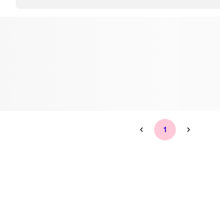
Tandblekning
Kväll
Skonsam blekning för vitare tänder
Efter klockan 17:
Rensa
Rensa
Sp
1