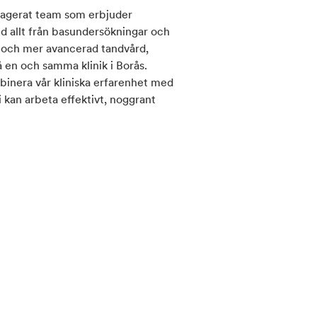
gagerat team som erbjuder
d allt från basundersökningar och
r och mer avancerad tandvård,
å en och samma klinik i Borås.
mbinera vår kliniska erfarenhet med
 kan arbeta effektivt, noggrant
ägger vi stor vikt vid ett
dig sedd och trygg genom hela
kan vi även erbjuda hjälp vid mer
nnebär att du som söker tandläkare
tt om det gäller enklare åtgärder
och ser tandvård som en naturlig del
 skapar vi tillsammans goda
andla eventuella besvär i tid.
lse där kvalitet, tillgänglighet