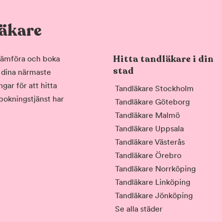
läkare
Hitta tandläkare i din
, jämföra och boka
stad
i dina närmaste
gar för att hitta
Tandläkare Stockholm
 bokningstjänst har
Tandläkare Göteborg
Tandläkare Malmö
Tandläkare Uppsala
Tandläkare Västerås
Tandläkare Örebro
Tandläkare Norrköping
Tandläkare Linköping
Tandläkare Jönköping
Se alla städer