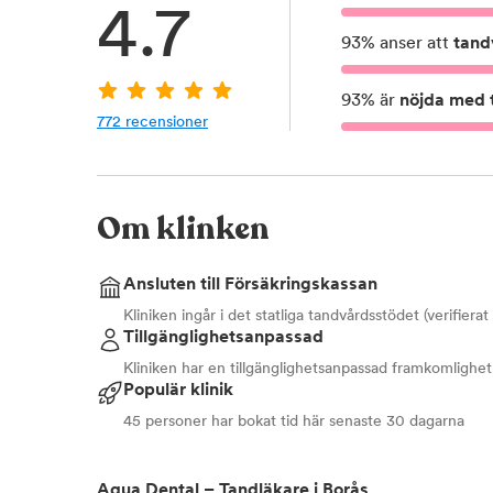
4.7
93
%
anser att
tand
93
%
är
nöjda med t
772
recensioner
Om klinken
Ansluten till Försäkringskassan
Kliniken ingår i det statliga tandvårdsstödet (verifiera
Tillgänglighetsanpassad
Kliniken har en tillgänglighetsanpassad framkomlighet
Populär klinik
45 personer har bokat tid här senaste 30 dagarna
Aqua Dental – Tandläkare i Borås