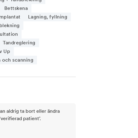
Bettskena
Implantat
Lagning, fyllning
blekning
ultation
Tandreglering
w Up
n och scanning
kan aldrig ta bort eller ändra
rifierad patient’.