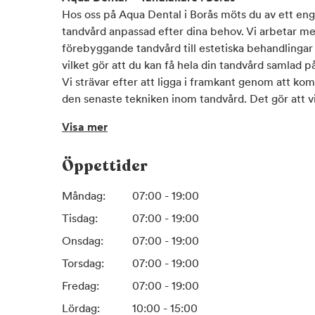
Hos oss på Aqua Dental i Borås möts du av ett en
tandvård anpassad efter dina behov. Vi arbetar me
förebyggande tandvård till estetiska behandlinga
vilket gör att du kan få hela din tandvård samlad p
Vi strävar efter att ligga i framkant genom att ko
den senaste tekniken inom tandvård. Det gör att vi
och med hög kvalitet i varje behandling. Samtidigt l
Visa mer
personligt bemötande där du som patient känner 
ditt besök.
Öppettider
Genom vår specialistkompetens inom Aqua Dental 
komplexa behov, ofta med korta väntetider. Det i
Måndag:
07:00 - 19:00
i Borås kan få snabb och professionell hjälp oavse
eller mer omfattande behandlingar.
Tisdag:
07:00 - 19:00
Vi vill bidra till att fler prioriterar sin munhälsa 
Onsdag:
07:00 - 19:00
av sitt välmående. När du besöker oss regelbundet
Torsdag:
07:00 - 19:00
förutsättningar för att förebygga problem och beh
Vårt mål är att erbjuda en modern tandvårdsuppleve
Fredag:
07:00 - 19:00
och omtanke står i centrum.
Lördag:
10:00 - 15:00