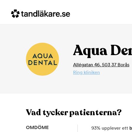
Aqua Den
Allégatan 46
,
503 37
Borås
Ring kliniken
Vad tycker patienterna?
OMDÖME
93
%
upplever ett
b