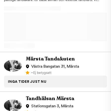
erbjuder högkvalitativ tandvård i en trygg och modern miljö,
med fokus på personlig service och professionellt bemötande.
Oavsett om du behöver en undersökning, tandblekning,
tandimplantat eller lider av akut tandvärk, står vårt erfarna team
redo att hjälpa dig – även kvällar och helger. Vi vet att
tandproblem inte följer kontorstider. Därför har vi öppet alla
dagar om året och erbjuder snabb akuttandvård i Märsta när du
behöver det som mest. Vår vision är att ge varje patient en
friskare mun och ett vackrare leende – utan väntetider. Boka
tid hos Tor Dental Märsta redan idag – vi finns här för din
tandhälsa, varje dag.
Märsta Tandakuten
Västra Bangatan 31, Märsta
-
Ej betygsatt
INGA TIDER JUST NU
Tandhälsan Märsta
Stationsgatan 3, Märsta