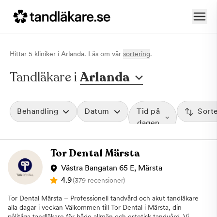
Hittar
5
klinik
er
i
Arlanda
. Läs om vår
sortering
.
Tandläkare i
Arlanda
Behandling
Datum
Tid på
Sort
dagen
Tor Dental Märsta
Västra Bangatan 65 E, Märsta
4.9
(379 recensioner)
Tor Dental Märsta – Professionell tandvård och akut tandläkare
alla dagar i veckan Välkommen till Tor Dental i Märsta, din
pålitliga tandläkare för både allmän och estetisk tandvård. Vi