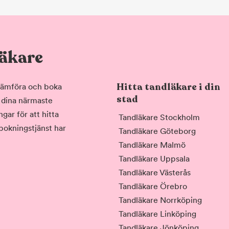
läkare
Hitta tandläkare i din
, jämföra och boka
stad
i dina närmaste
gar för att hitta
Tandläkare Stockholm
 bokningstjänst har
Tandläkare Göteborg
Tandläkare Malmö
Tandläkare Uppsala
Tandläkare Västerås
Tandläkare Örebro
Tandläkare Norrköping
Tandläkare Linköping
Tandläkare Jönköping