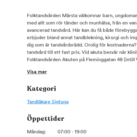
Folktandvården Märsta välkomnar barn, ungdomar 
med allt som rör tänder och munhälsa, från en vanl
avancerad tandvård. Här kan du få både förebygg
erbjuder bland annat tandblekning, kirurgi och imp
dig som är tandvårdsrädd. Orolig för kostnaderna?
tandvård till ett fast pris. Vid akuta besvär när klin
Folktandvården Akuten på Fleminggatan 48 (intill 
Visa mer
Kategori
Tandläkare
Sigtuna
Öppettider
Måndag:
07:00 - 19:00