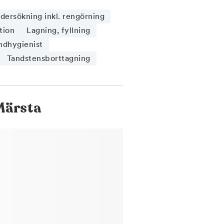
ersökning inkl. rengörning
tion
Lagning, fyllning
ndhygienist
Tandstensborttagning
Märsta