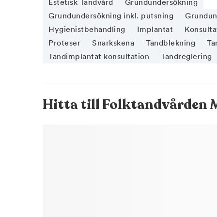
Estetisk Tandvård
Grundundersökning
Grundundersökning inkl. putsning
Grundund
Hygienistbehandling
Implantat
Konsulta
Proteser
Snarkskena
Tandblekning
Ta
Tandimplantat konsultation
Tandreglering
Hitta till
Folktandvården 