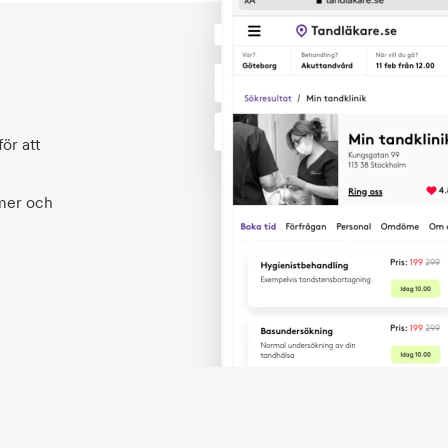
ör att
 mer och