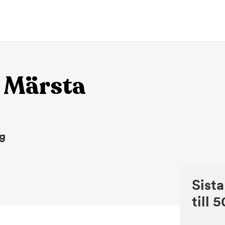
 Märsta
ng
Sista
till 