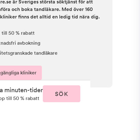
e.se är Sveriges största söktjänst för att
ämföra och boka tandläkare. Med över 160
kliniker finns det alltid en ledig tid nära dig.
till 50 % rabatt
tnadsfri avbokning
itetsgranskade tandläkare
lgängliga kliniker
ta minuten-tider
SÖK
pp till 50 % rabatt