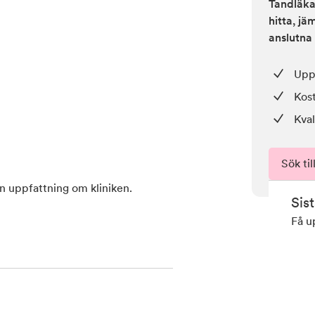
Tandläkar
hitta, j
anslutna 
Upp 
Kos
Kval
Sök til
en uppfattning om kliniken.
Sis
Få u