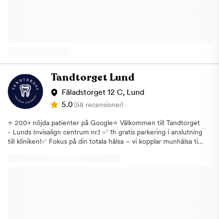
och estetisk tandvård till implantat- och tandköttsbehandlingar,
alltid med modern teknik och tydlig kommunikation.BeauTand –
när kvalitet, trygghet och rätt pris möts. Boka din tid online på
www.beautand.seVi tar hand om ditt leende.
Tandtorget Lund
Fäladstorget 12 C, Lund
5.0
(58 recensioner)
⭐ 200+ nöjda patienter på Google⭐ Välkommen till Tandtorget
- Lunds Invisalign centrum nr.1 ✅ 1h gratis parkering i anslutning
till kliniken!✅ Fokus på din totala hälsa – vi kopplar munhälsa till
allmänhälsa. MunHälsa360™✅ Invisalign- Osynlig tandställning
✨ Tandtorget – Tandvård i världsklass ✨ Vi erbjuder allmän-
och specialisttandvård för dig som värdesätter kvalitet, trygghet
och långsiktig hälsa. Vårt fokus är på långsiktig munhälsa, estetik
och trygg behandling.Alla behandlingar planeras enligt vårt
koncept MunHälsa360™. Hos oss får du en strukturerad och
lugn vårdprocess där tid, diagnostik och helhet står i centrum.Vi
arbetar med modern teknik, digital scanning och tydlig