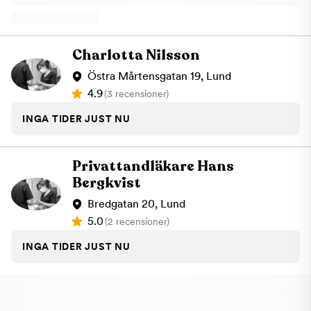
behandlingsplanering – så att du alltid vet vad som ska göras
och varför.Vår inriktning passar dig som vill investera i kvalitet,
inte bara lösa akuta problem. Vårt utbud: Allmäntandvård med
fokus på förebyggande vård och diagnostik. Personlig
Charlotta Nilsson
bemötande i toppklass – våra patienter uppskattar trygghet,
omtanke och en behandling helt anpassad efter deras behov
Östra Mårtensgatan 19, Lund
Invisalign- diskret och effektiv tandreglering. Akut tandvård – vi
4.9
(3 recensioner)
tar emot våra patienter samma dag vid besvär. Fäladstorget 12
C, Lund – med 1 timmes gratis parkering ⭐ Läs våra 200+
INGA TIDER JUST NU
recensioner på Google och se varför våra patienter
rekommenderar oss. Boka din tid idag – upplev tandvård på
högsta nivå.
Privattandläkare Hans
Bergkvist
Bredgatan 20, Lund
5.0
(2 recensioner)
INGA TIDER JUST NU