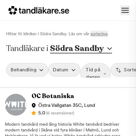
Hittar
10
klinik
er
i
Södra Sandby
. Läs om vår
sortering
.
Tandläkare i
Södra Sandby
Behandling
Datum
Tid på
Sort
dagen
OC Botaniska
Östra Vallgatan 35C, Lund
5.0
(6 recensioner)
Modern tandvård med lång historia White tandvård bedriver
modern tandvård i Skåne vid fyra kliniker i Malmö, Lund och
Helsingborg. Vi är vad vi heter. White tandvård erbjuder rena,