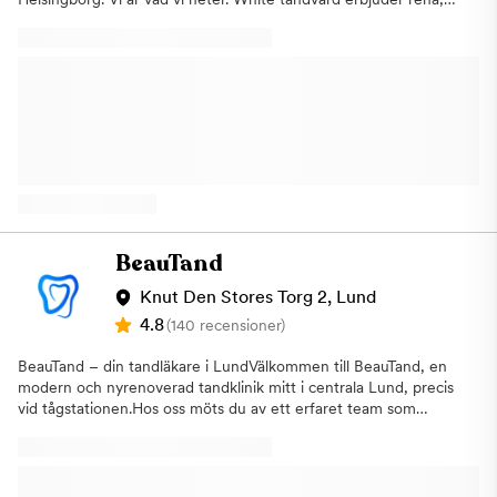
hela och vita tänder – livet ut. På våra kliniker möter du
tandläkare, tandsköterskor och tandhygienister med ett stort
engagemang och lång erfarenhet. En av våra kliniker i Lund
startade 1927. Vi finns nära våra patienter och har djupa
kunskaper inom allt från förebyggande allmäntandvård till
specialiserad tandkirurgi. Du är i trygga händer hos oss, oavsett
vad du behöver hjälp med. Vi är även det självklara valet när du
är i behov av någon form av estetisk tandvård.
BeauTand
Knut Den Stores Torg 2, Lund
4.8
(140 recensioner)
BeauTand – din tandläkare i LundVälkommen till BeauTand, en
modern och nyrenoverad tandklinik mitt i centrala Lund, precis
vid tågstationen.Hos oss möts du av ett erfaret team som
erbjuder trygg, personlig och professionell tandvård i en lugn
och välkomnande miljö. Över 130 positiva recensioner på
Tandläkare.seBland de bäst prissatta klinikerna i hela Lunds
kommunVi erbjuder alltid akuta tider Vi erbjuder allt från allmän