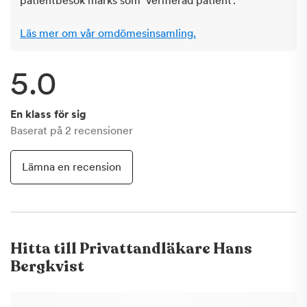
patientbesök märks som ‘verifierad patient’.
Läs mer om vår omdömesinsamling.
5.0
En klass för sig
Baserat på
2
recensioner
Lämna en recension
Hitta till
Privattandläkare Hans
Bergkvist