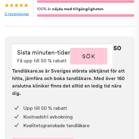
100
%
är
nöjda med tillgängligheten
2
recensioner
Sista minuten i Lund - få upp till 50
Sista minuten-tider
% rabatt
SÖK
Få upp till 50 % rabatt
Tandläkare.se är Sveriges största söktjänst för att
hitta, jämföra och boka tandläkare. Med över 160
anslutna kliniker finns det alltid en ledig tid nära
dig.
Upp till 50 % rabatt
Kostnadsfri avbokning
Kvalitetsgranskade tandläkare