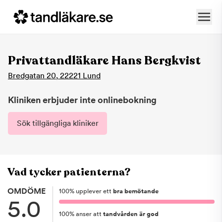
Privattandläkare Hans Bergkvist
Bredgatan 20
,
22221
Lund
Kliniken erbjuder inte onlinebokning
Sök tillgängliga kliniker
Vad tycker patienterna?
OMDÖME
100
%
upplever ett
bra bemötande
5.0
100
%
anser att
tandvården är god