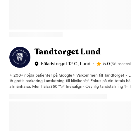
kvalitet, trygghet och rätt pris möts. Boka din tid online på www.b
leende.
Tandtorget Lund
5.0
Fäladstorget 12 C, Lund
(58 recensi
⭐ 200+ nöjda patienter på Google⭐ Välkommen till Tandtorget - Lu
1h gratis parkering i anslutning till kliniken!✅ Fokus på din totala hä
allmänhälsa. MunHälsa360™✅ Invisalign- Osynlig tandställning ✨ T
världsklass ✨ Vi erbjuder allmän- och specialisttandvård för dig so
och långsiktig hälsa. Vårt fokus är på långsiktig munhälsa, estetik 
behandlingar planeras enligt vårt koncept MunHälsa360™. Hos oss
lugn vårdprocess där tid, diagnostik och helhet står i centrum.Vi 
digital scanning och tydlig behandlingsplanering – så att du alltid
varför.Vår inriktning passar dig som vill investera i kvalitet, inte ba
utbud: Allmäntandvård med fokus på förebyggande vård och diagn
toppklass – våra patienter uppskattar trygghet, omtanke och en b