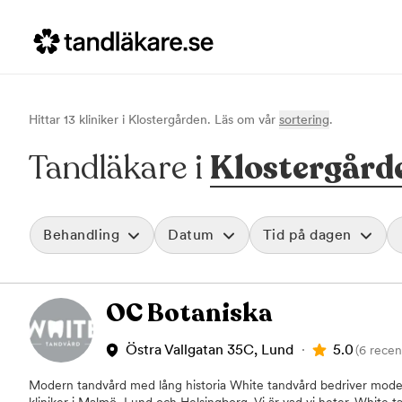
Hittar
13
klinik
er
i
Klostergården
. Läs om vår
sortering
.
Tandläkare i
Klostergård
Behandling
Datum
Tid på dagen
Akut tandvård
Morgon
OC Botaniska
Vid värk, olyckor och akuta besvär
Före klockan 09
Rensa
Basundersökning
Förmiddag
Grundlig kontroll av tänder och tandkött
Klockan 09:00 - 
5.0
Östra Vallgatan 35C, Lund
(6 recen
Hygienistbehandling
Eftermiddag
Professionell rengöring och puts
Klockan 12:00 - 1
Modern tandvård med lång historia White tandvård bedriver moder