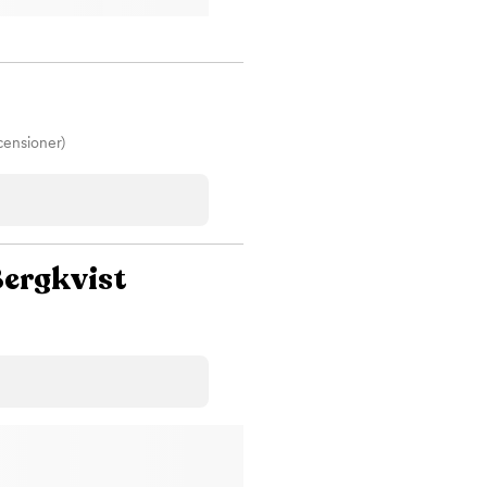
ndvård – vi tar emot våra
timmes gratis parkering ⭐ Läs
ommenderar oss. Boka din tid
censioner)
Bergkvist