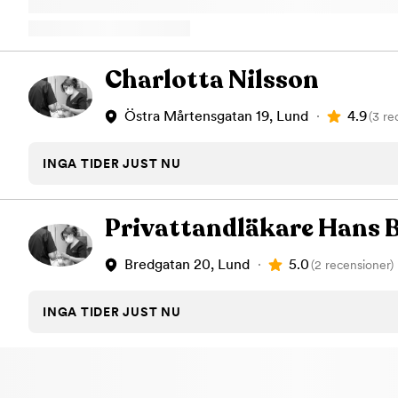
deras behov Invisalign- diskret och effektiv tandreglering. Akut ta
patienter samma dag vid besvär. Fäladstorget 12 C, Lund – med 1 
våra 200+ recensioner på Google och se varför våra patienter rek
idag – upplev tandvård på högsta nivå.
Charlotta Nilsson
4.9
Östra Mårtensgatan 19, Lund
(3 re
INGA TIDER JUST NU
Privattandläkare Hans 
5.0
Bredgatan 20, Lund
(2 recensioner)
INGA TIDER JUST NU