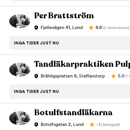
Per Brattström
4.8
Fjelievägen 41, Lund
(2 recensioner)
INGA TIDER JUST NU
Tandläkarpraktiken Pul
5.0
Bråhögsplatsen 8, Staffanstorp
(1
INGA TIDER JUST NU
Botulfstandläkarna
-
Botulfsgatan 2, Lund
Ej betygsatt