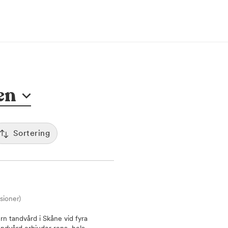
en
Sortering
Populäritet
:00
De mest bokade klinikerna visas först
Spara
Tid
12:00
Sorterar efter första lediga tid
sioner)
Pris
7:00
Kliniker med lägsta pris visas först
n tandvård i Skåne vid fyra