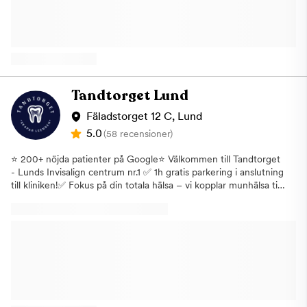
alltid med modern teknik och tydlig kommunikation.BeauTand –
när kvalitet, trygghet och rätt pris möts. Boka din tid online på
www.beautand.seVi tar hand om ditt leende.
Tandtorget Lund
Fäladstorget 12 C, Lund
5.0
(58 recensioner)
⭐ 200+ nöjda patienter på Google⭐ Välkommen till Tandtorget
- Lunds Invisalign centrum nr.1 ✅ 1h gratis parkering i anslutning
till kliniken!✅ Fokus på din totala hälsa – vi kopplar munhälsa till
allmänhälsa. MunHälsa360™✅ Invisalign- Osynlig tandställning
✨ Tandtorget – Tandvård i världsklass ✨ Vi erbjuder allmän-
och specialisttandvård för dig som värdesätter kvalitet, trygghet
och långsiktig hälsa. Vårt fokus är på långsiktig munhälsa, estetik
och trygg behandling.Alla behandlingar planeras enligt vårt
koncept MunHälsa360™. Hos oss får du en strukturerad och
lugn vårdprocess där tid, diagnostik och helhet står i centrum.Vi
arbetar med modern teknik, digital scanning och tydlig
behandlingsplanering – så att du alltid vet vad som ska göras