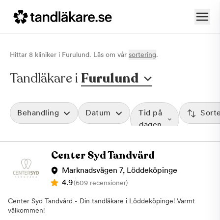
Hittar
8
klinik
er
i
Furulund
. Läs om vår
sortering
.
Tandläkare i
Furulund
Behandling
Datum
Tid på
Sort
dagen
Center Syd Tandvård
Marknadsvägen 7, Löddeköpinge
4.9
(609 recensioner)
Center Syd Tandvård - Din tandläkare i Löddeköpinge! Varmt
välkommen!