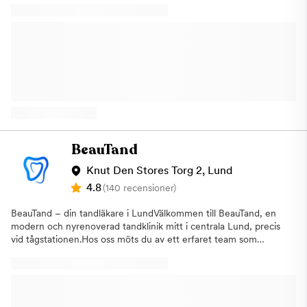
BeauTand
Knut Den Stores Torg 2, Lund
4.8
(140 recensioner)
BeauTand – din tandläkare i LundVälkommen till BeauTand, en
modern och nyrenoverad tandklinik mitt i centrala Lund, precis
vid tågstationen.Hos oss möts du av ett erfaret team som
erbjuder trygg, personlig och professionell tandvård i en lugn
och välkomnande miljö. Över 130 positiva recensioner på
Tandläkare.seBland de bäst prissatta klinikerna i hela Lunds
kommunVi erbjuder alltid akuta tider Vi erbjuder allt från allmän
och estetisk tandvård till implantat- och tandköttsbehandlingar,