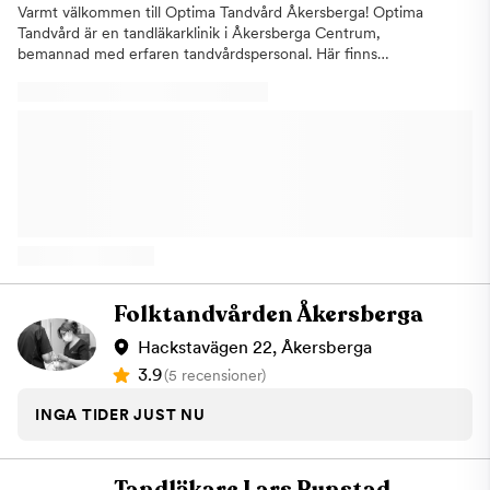
Varmt välkommen till Optima Tandvård Åkersberga! Optima
Tandvård är en tandläkarklinik i Åkersberga Centrum,
bemannad med erfaren tandvårdspersonal. Här finns
tandläkare, tandhygienister och tandsköterskor som alla har
som målsättning att, genom kvalitetstandvård och
tandhälsovård i en avspänd miljö, ge dig en god och varaktig
munhälsa. Vi erbjuder akut- och allmäntandvård och estetisk
tandvård samt behandling av tandvårdsrädda. Våra utrymmen är
lättillgängliga för personer med funktionsnedsättning och fri
parkering finns i anslutning till kliniken. Vi har även en
mottagning i Vallentuna
Folktandvården Åkersberga
Hackstavägen 22, Åkersberga
3.9
(5 recensioner)
INGA TIDER JUST NU
Tandläkare Lars Runstad