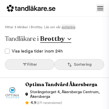
Hittar
3
klinik
er
i
Brottby
. Läs om vår
sortering
.
Tandläkare i
Brottby
Visa lediga tider inom 24h
Filter
Sortering
Optima Tandvård Åkersberga
Storängstorget 4, Åkersberga Centrum,
Åkersberga
4.9
(271 recensioner)