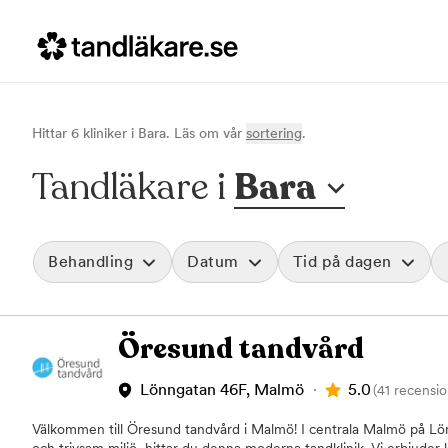
Hittar
6
klinik
er
i
Bara
. Läs om vår
sortering
.
Tandläkare i
Bara
Behandling
Datum
Tid på dagen
Akut tandvård
Morgon
Öresund tandvård
Vid värk, olyckor och akuta besvär
Före klockan 09
Rensa
Basundersökning
Förmiddag
Grundlig kontroll av tänder och tandkött
Klockan 09:00 - 
5.0
Lönngatan 46F, Malmö
(41 recensio
Hygienistbehandling
Eftermiddag
Professionell rengöring och puts
Klockan 12:00 - 1
Välkommen till Öresund tandvård i Malmö! I centrala Malmö på Lö