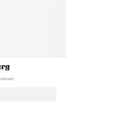
erg
nsioner)