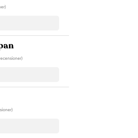
ner)
pan
 recensioner)
sioner)