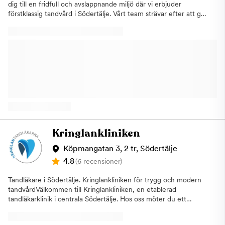
dig till en fridfull och avslappnande miljö där vi erbjuder
förstklassig tandvård i Södertälje. Vårt team strävar efter att ge
dig en personlig och omsorgsfull upplevelse i moderna och
välutrustade lokaler. Vi kan hjälpa dig med allt ifrån
tandimplantat och tandproteser till estetisk tandvård,
bettskenor och visdomstandsoperationer. Vi håller oss ständigt
uppdaterade med den senaste utbildningen för att kunna ge
dig den mest effektiva och skräddarsydda behandlingen. Vi är
stolta över att ha hög tillgänglighet och att ge våra patienter en
professionell och tillfredsställande tandvård. Akut tandvård Vi är
här för dig om du har drabbats av en tandskada eller behöver
snabb hjälp. Här kan du enkelt boka en akuttid direkt online,
alternativt kan du besöka vår öppna mottagning där du kan
komma in utan att ha bokat i förväg. Vi prioriterar akutfall. Den
Kringlankliniken
första tandläkaren som är tillgänglig kommer att hjälpa dig. Vi
förstår vikten av att snabbt få den tandvård du behöver och vi
Köpmangatan 3, 2 tr, Södertälje
kommer att göra allt vi kan för att lindra dina besvär. Du hittar
4.8
(6 recensioner)
oss i Södertälje på Nedre Torekällgatan 12, bv, varmt
välkommen!
Tandläkare i Södertälje. Kringlankliniken för trygg och modern
tandvårdVälkommen till Kringlankliniken, en etablerad
tandläkarklinik i centrala Södertälje. Hos oss möter du ett
erfaret och professionellt tandvårdsteam som erbjuder trygg,
modern och individuellt anpassad tandvård. Med över 40 års