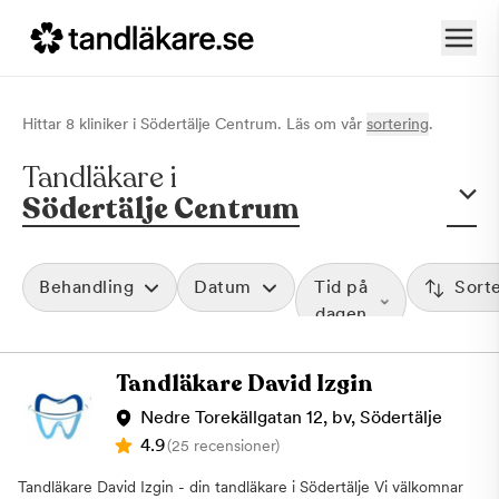
Hittar
8
klinik
er
i
Södertälje Centrum
. Läs om vår
sortering
.
Tandläkare i
Södertälje Centrum
Behandling
Datum
Tid på
Sort
dagen
Tandläkare David Izgin
Nedre Torekällgatan 12, bv, Södertälje
4.9
(25 recensioner)
Tandläkare David Izgin - din tandläkare i Södertälje Vi välkomnar