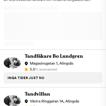
leenden. Vår främsta prioritet är att erbjuda våra patienter en
positiv och bekväm tandvårdsupplevelse. Vi är stolta över att
vara en av Alingsås bästa och mest pålitliga tandvårdskliniker,
och vi strävar alltid efter att ge varje patient den bästa möjliga
vården. Vi tar oss tid att lyssna på dina behov och bekymmer,
och skräddarsyr våra behandlingar för att passa just dig. Oavsett
om du behöver en enkel rutinkontroll eller mer omfattande
tandvårdsbehandlingar, kan du vara trygg med att du är i goda
händer hos oss. Tandläkare Omar Omar Omar fick sin
tandläkarexamen år 2002 från College of Dentistry vid
Baghdad University. Han arbetade som allmäntandläkare i flera
länder innan han kom till Alingsås. Omar flyttade till Sverige år
Tandläkare Bo Lundgren
2009 och blev Omar svensk legitimerad tandläkare i Sverige år
2014. Han har arbetat under många år på Folktandvården i
Magasinsgatan 1, Alingsås
Alingsås, samt på andra kliniker för Folktandvården och han har
5.0
(1 recensioner)
även jobbat på andra privata kliniker. Alingsås har alltid varit i
hans hjärta, och nu vill Omar ge Alingsåsborna möjligheten att
INGA TIDER JUST NU
få professionell tandvård och förbättra Alingsåsbornas leenden.
Om du är nyfiken på hans resa kan du gärna läsa mer på:
https://dental24.se/aktuellt/omars-vag-till-jobbet-som-
Tandvillan
tandlakare-pa-ftv-alingsas-samvaro-med-andra-betyder-allt-
for-en-snabb-integration/ Omar stannade inte där, utan han
Västra Ringgatan 1A, Alingsås
fortsatte utveckla sig inom olika områden inom tandvård. Han