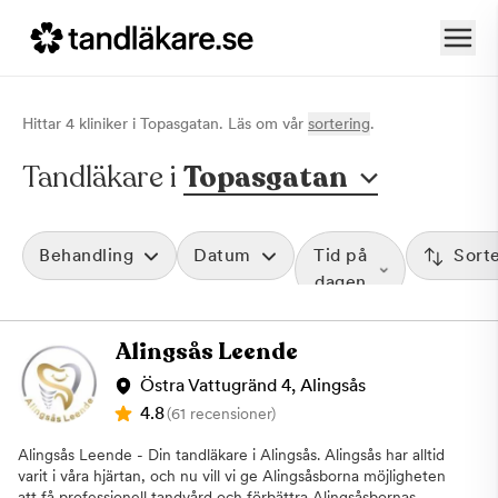
Hittar
4
klinik
er
i
Topasgatan
. Läs om vår
sortering
.
Tandläkare i
Topasgatan
Behandling
Datum
Tid på
Sort
dagen
Alingsås Leende
Östra Vattugränd 4, Alingsås
4.8
(61 recensioner)
Alingsås Leende - Din tandläkare i Alingsås. Alingsås har alltid
varit i våra hjärtan, och nu vill vi ge Alingsåsborna möjligheten
att få professionell tandvård och förbättra Alingsåsbornas