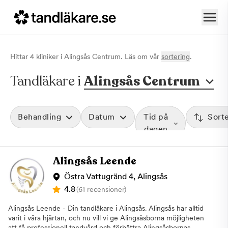
Hittar
4
klinik
er
i
Alingsås Centrum
. Läs om vår
sortering
.
Tandläkare i
Alingsås Centrum
Behandling
Datum
Tid på
Sort
dagen
Alingsås Leende
Östra Vattugränd 4, Alingsås
4.8
(61 recensioner)
Alingsås Leende - Din tandläkare i Alingsås. Alingsås har alltid
varit i våra hjärtan, och nu vill vi ge Alingsåsborna möjligheten
att få professionell tandvård och förbättra Alingsåsbornas