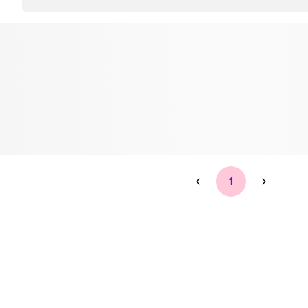
Tandblekning
Kväll
Skonsam blekning för vitare tänder
Efter klockan 17:
Rensa
Rensa
Sp
1