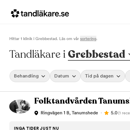
Hittar
1
klinik
i
Grebbestad
. Läs om vår
sortering
.
Tandläkare i
Grebbestad
Behandling
Datum
Tid på dagen
Akut tandvård
Morgon
Folktandvården Tanums
Vid värk, olyckor och akuta besvär
Före klockan 09
Rensa
Basundersökning
Förmiddag
Grundlig kontroll av tänder och tandkött
Klockan 09:00 - 
5.0
Ringvägen 1 B, Tanumshede
(1 rec
Hygienistbehandling
Eftermiddag
Professionell rengöring och puts
Klockan 12:00 - 1
INGA TIDER JUST NU