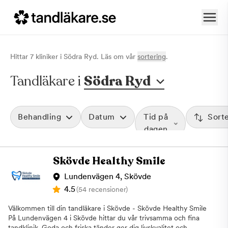
Hittar
7
klinik
er
i
Södra Ryd
. Läs om vår
sortering
.
Tandläkare i
Södra Ryd
Behandling
Datum
Tid på
Sort
dagen
Skövde Healthy Smile
Lundenvägen 4, Skövde
4.5
(54 recensioner)
Välkommen till din tandläkare i Skövde - Skövde Healthy Smile
På Lundenvägen 4 i Skövde hittar du vår trivsamma och fina
tandklinik. Goda och friska tänder ger dig livskvalitet och