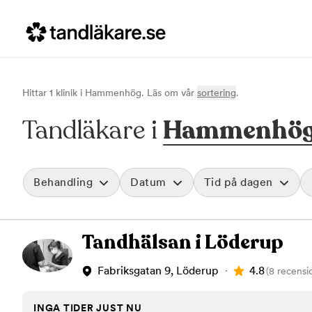
Hittar
1
klinik
i
Hammenhög
. Läs om vår
sortering
.
Tandläkare i
Hammenhö
Behandling
Datum
Tid på dagen
Akut tandvård
Morgon
Tandhälsan i Löderup
Vid värk, olyckor och akuta besvär
Före klockan 09
Rensa
Basundersökning
Förmiddag
Grundlig kontroll av tänder och tandkött
Klockan 09:00 - 
4.8
Fabriksgatan 9, Löderup
(8 recensi
Hygienistbehandling
Eftermiddag
Professionell rengöring och puts
Klockan 12:00 - 1
INGA TIDER JUST NU