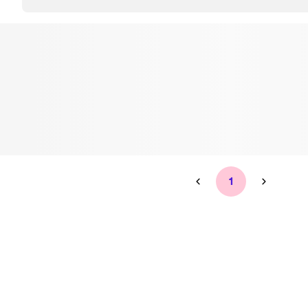
Tandblekning
Kväll
Skonsam blekning för vitare tänder
Efter klockan 17:
Rensa
Rensa
Sp
1