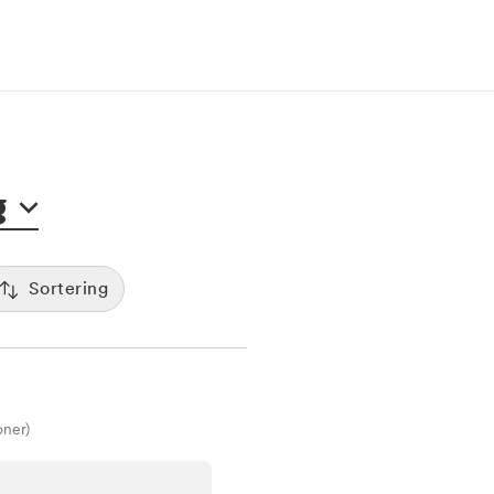
g
Sortering
Populäritet
:00
De mest bokade klinikerna visas först
Spara
Tid
12:00
Sorterar efter första lediga tid
oner)
Pris
7:00
Kliniker med lägsta pris visas först