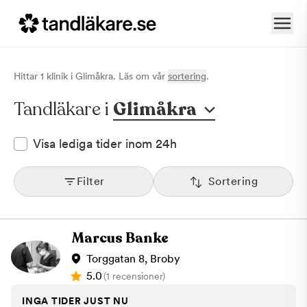
Hittar
1
klinik
i
Glimåkra
. Läs om vår
sortering
.
Tandläkare i
Glimåkra
Visa lediga tider inom 24h
Filter
Sortering
Marcus Banke
Torggatan 8, Broby
5.0
(1 recensioner)
INGA TIDER JUST NU