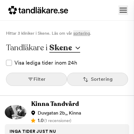
Hittar
3
klinik
er
i
Skene
. Läs om vår
sortering
.
Tandläkare i
Skene
Visa lediga tider inom 24h
Filter
Sortering
Kinna Tandvård
Duvgatan 2b,, Kinna
1.0
(1 recensioner)
INGA TIDER JUST NU