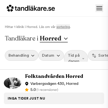
Hittar
1
klinik
i
Horred
. Läs om vår
sortering
.
Tandläkare i
Horred
Behandling
Datum
Tid på
Sort
dagen
Folktandvården Horred
Varbergsvägen 430, Horred
5.0
(1 recensioner)
INGA TIDER JUST NU