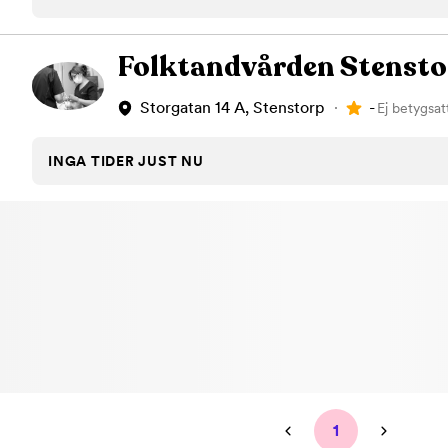
Tandblekning
Kväll
Skonsam blekning för vitare tänder
Efter klockan 17:
Folktandvården Stensto
Rensa
-
Storgatan 14 A, Stenstorp
Ej betygsat
Rensa
Sp
INGA TIDER JUST NU
1