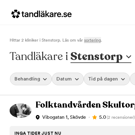
Hittar
2
klinik
er
i
Stenstorp
. Läs om vår
sortering
.
Tandläkare i
Stenstorp
Behandling
Datum
Tid på dagen
Akut tandvård
Morgon
Folktandvården Skultor
Vid värk, olyckor och akuta besvär
Före klockan 09
Rensa
Basundersökning
Förmiddag
Grundlig kontroll av tänder och tandkött
Klockan 09:00 - 
5.0
Vibogatan 1, Skövde
(2 recensioner)
Hygienistbehandling
Eftermiddag
Professionell rengöring och puts
Klockan 12:00 - 1
INGA TIDER JUST NU