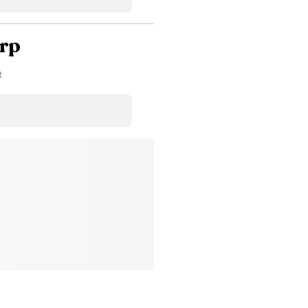
Betyg
00
Sorterar efter högst betyg
Omdömen
rp
Visar kliniker med flest omdömen först
Spara
t
ara