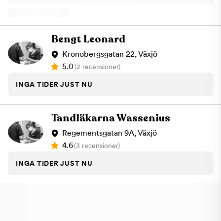
vardag. Vi fokuserar på hög kvalitet, tydlig kommunikation och
hållbara behandlingsresultat. Oavsett om du söker regelbunden
tandvård eller behöver hjälp med akuta besvär är du varmt
välkommen till Växjö City Kliniken – din nya tandläkare i
Bengt Leonard
centrum.
Kronobergsgatan 22, Växjö
5.0
(2 recensioner)
INGA TIDER JUST NU
Tandläkarna Wassenius
Regementsgatan 9A, Växjö
4.6
(3 recensioner)
INGA TIDER JUST NU