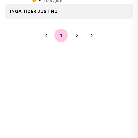
-
Ej betygsatt
INGA TIDER JUST NU
1
2