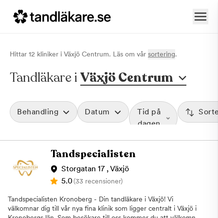
Hittar
12
klinik
er
i
Växjö Centrum
. Läs om vår
sortering
.
Tandläkare i
Växjö Centrum
Behandling
Datum
Tid på
Sort
dagen
Tandspecialisten
Storgatan 17 , Växjö
5.0
(33 recensioner)
Tandspecialisten Kronoberg - Din tandläkare i Växjö! Vi
välkomnar dig till vår nya fina klinik som ligger centralt i Växjö i
Kronobergs län. Som besökare till oss kommer du att välkomnas