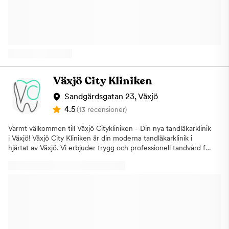
vad som sker i branschen är Tandhälsa AB ansluten till Svenska
Tandläkarförbundet samt Privattandläkarna, www.ptl.se.
Välkommen till oss! / Elin & Maria med personal
Växjö City Kliniken
Sandgärdsgatan 23, Växjö
4.5
(13 recensioner)
Varmt välkommen till Växjö Citykliniken - Din nya tandläkarklinik
i Växjö! Växjö City Kliniken är din moderna tandläkarklinik i
hjärtat av Växjö. Vi erbjuder trygg och professionell tandvård för
dig som fyllt 19 år och uppåt – allt från undersökningar,
förebyggande tandvård och tandhygienistbehandlingar till
estetisk tandvård, implantat och akut tandvård.Med ny,
avancerad utrustning och ett engagerat team strävar vi efter
att ge varje patient en trygg, smidig och personlig upplevelse.Vi
är såklart redo att ta emot tiotandvårdspatienter! Varmt
välkomna! Kliniken ligger centralt i Växjö med goda
kommunikationer och flexibla öppettider för att passa din