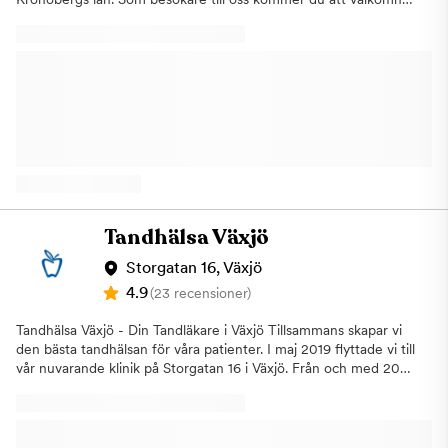
med ett personligt bemötande i en ljus och trevlig miljö. Du
möts här med stor respekt för dina önskemål och behov.
Tandspecialisten Kronoberg i Växjö erbjuder:Allmäntandvård
(undersökningar, lagningar, tandhygienistbehandling, rengöring
och tandpolering)SpecialisttandvårdAkuta
behandlingarFörebyggande hjälpEstetiska behandlingar som
tandblekning, fyllningar och skalfasaderLediga akuta tider varje
dag Tandspecialisten i Växjö erbjuder all typ av tandvård i en
trygg och fin miljö. Vår tandvårdspersonal håller alltid hög
kvalitet och behandlar dig som patient med stort engagemang.
Om oss Vårt syfte är i första hand att säkra en god mun- och
tandhälsa hos dig som patient. Det kan vi göra genom att utföra
Tandhälsa Växjö
högkvalificerad tandvård som är baserad på vetenskaplig och
beprövad erfarenhet. Vår styrka ligger i att vi delar kunskap,
Storgatan 16, Växjö
kompetens och resurser i en trygg, tilltalande och inspirerande
4.9
(23 recensioner)
arbetsmiljö. Varmt välkommen att boka din tid hos oss. Vi har
öppet alla dagar i veckan!
Tandhälsa Växjö - Din Tandläkare i Växjö Tillsammans skapar vi
den bästa tandhälsan för våra patienter. I maj 2019 flyttade vi till
vår nuvarande klinik på Storgatan 16 i Växjö. Från och med 2022
driver Elin och Maria Tandhälsa tillsammans. Vi har glädjen av att
ha en stabil och mycket kompetent personalstyrka som trivs
tillsammans och som alltid ger dig som kund en trygghet och
god tandvård på alla nivåer. För att hålla oss uppdaterade om