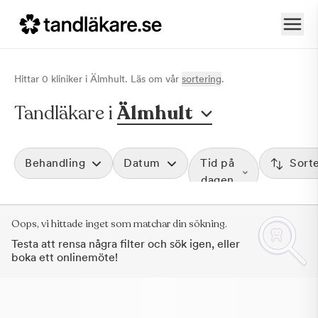
Hittar
0
klinik
er
i
Älmhult
. Läs om vår
sortering
.
Tandläkare i
Älmhult
Behandling
Datum
Tid på
Sort
dagen
Oops, vi hittade inget som matchar din sökning.
Testa att rensa några filter och sök igen, eller
boka ett onlinemöte!