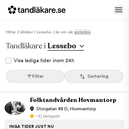
Hittar
2
klinik
er
i
Lessebo
. Läs om vår
sortering
.
Tandläkare i
Lessebo
Visa lediga tider inom 24h
Filter
Sortering
Folktandvården Hovmantorp
Storgatan 48 D, Hovmantorp
-
Ej betygsatt
INGA TIDER JUST NU