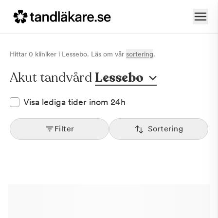
Hittar
0
klinik
er
i
Lessebo
. Läs om vår
sortering
.
Akut tandvård
Lessebo
Visa lediga tider inom 24h
Filter
Sortering