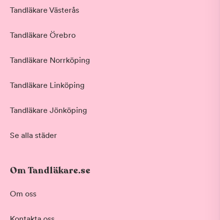
Tandläkare Västerås
Tandläkare Örebro
Tandläkare Norrköping
Tandläkare Linköping
Tandläkare Jönköping
Se alla städer
Om Tandläkare.se
Behandling
Om oss
Akut tandvård
Kontakta oss