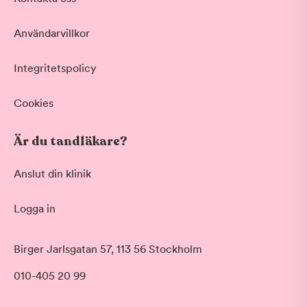
Vid värk, olyckor och akuta besvär
Basundersökning
Användarvillkor
Grundlig kontroll av tänder och tandkött
Hygienistbehandling
Professionell rengöring och puts
Integritetspolicy
Tandblekning
Skonsam blekning för vitare tänder
Cookies
Visa fler
Är du tandläkare?
Datum
Anslut din klinik
Logga in
Tid på dagen
Morgon
Birger Jarlsgatan 57, 113 56 Stockholm
Före klockan 09:00
010-405 20 99
Förmiddag
Klockan 09:00 - 12:00